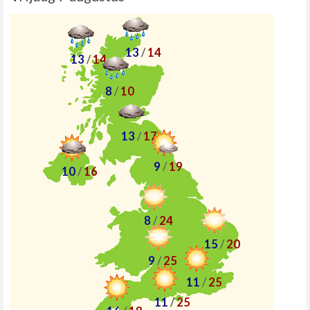
13
/
14
13
/
14
8
/
10
13
/
17
9
/
19
10
/
16
8
/
24
15
/
20
9
/
25
11
/
25
11
/
25