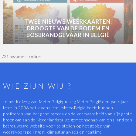
TWEE NIEUWE WEERKAARTEN:
DROOGTE VAN DE BODEM EN
BOSBRANDGEVAAR IN BELGIË
721 bezoekers online
WIE ZIJN WIJ ?
In het kielzog van MeteoBelgique zag MeteoBelgië een paar jaar
later in 2006 het levenslicht. MeteoBelgië heeft kunnen
profiteren van het groeiproces en de vermaardheid van zijn grote
broer om aan de Nederlandstalige gemeenschap van ons land een
betrouwbare website voor te stellen op het gebied van
weersvoorspellingen, klimaatanalyses en realtime