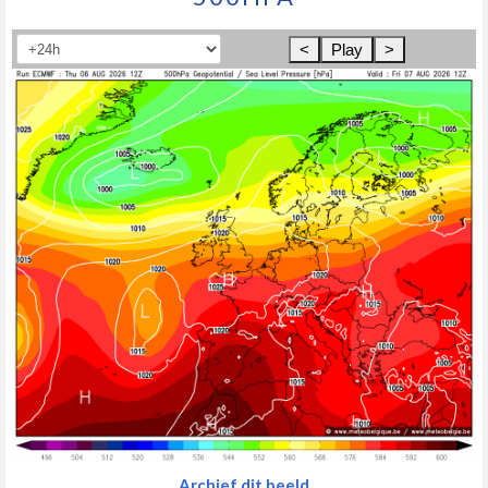
<
Play
>
Archief dit beeld