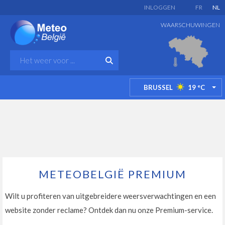
INLOGGEN
FR
NL
WAARSCHUWINGEN
BRUSSEL
19
°C
TO
METEOBELGIË PREMIUM
Wilt u profiteren van uitgebreidere weersverwachtingen en een
website zonder reclame? Ontdek dan nu onze Premium-service.