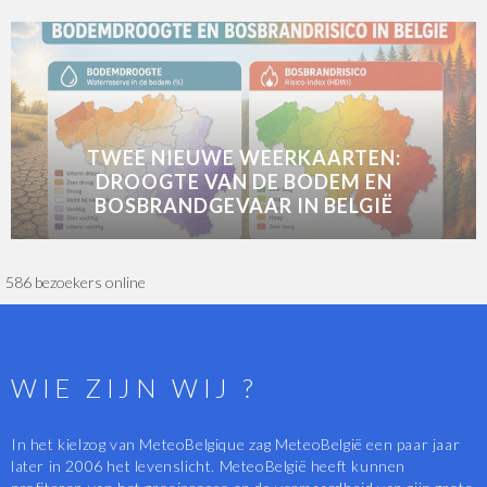
TWEE NIEUWE WEERKAARTEN:
DROOGTE VAN DE BODEM EN
BOSBRANDGEVAAR IN BELGIË
586 bezoekers online
WIE ZIJN WIJ ?
In het kielzog van MeteoBelgique zag MeteoBelgië een paar jaar
later in 2006 het levenslicht. MeteoBelgië heeft kunnen