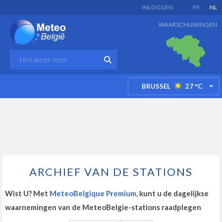
INLOGGEN
FR
NL
WAARSCHUWINGEN
BRUSSEL
27
°C
TO
ARCHIEF VAN DE STATIONS
Wist U? Met
MeteoBelgique Premium
, kunt u de dagelijkse
waarnemingen van de MeteoBelgie-stations raadplegen