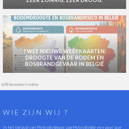
ZEER ZONNIG, ZEER DROOG.
TWEE NIEUWE WEERKAARTEN:
DROOGTE VAN DE BODEM EN
BOSBRANDGEVAAR IN BELGIË
638 bezoekers online
WIE ZIJN WIJ ?
In het kielzog van MeteoBelgique zag MeteoBelgië een paar jaar