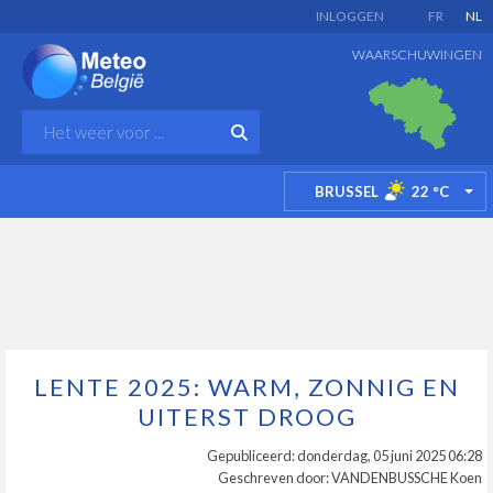
INLOGGEN
FR
NL
WAARSCHUWINGEN
BRUSSEL
22
°C
TO
LENTE 2025: WARM, ZONNIG EN
UITERST DROOG
Gepubliceerd: donderdag, 05 juni 2025 06:28
Geschreven door: VANDENBUSSCHE Koen