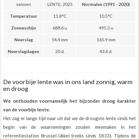
seizoen
LENTE, 2025
Normalen (1991 - 2020)
Temperatuur
11.8°C
10.5°C
Zonneschijn
688.6 u
495.3 u
Neerslag
54.4 mm
165.9 mm
Neerslagdagen
20 d.
43.6 d.
De voorbije lente was in ons land zonnig, warm
en droog
We onthouden voornamelijk het bijzonder droog karakter
van de voorbije lente.
Het zag er lange tijd naar uit dat we de droogste lente sinds het
begin van de waarnemingen zouden meemaken in het
referentiestation Brussel-Ukkel (reeks sinds 1833). Tijdens de