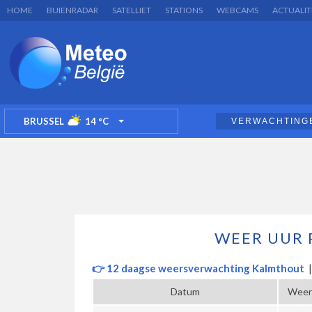
HOME
BUIENRADAR
SATELLIET
STATIONS
WEBCAMS
ACTUALIT
BRUSSEL
14
°C
VERWACHTING
TOGGLE DROPDOWN
WEER UUR 
👉 12 daagse weersverwachting Kalmthout
Datum
Weer