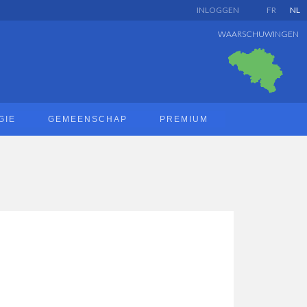
INLOGGEN
FR
NL
WAARSCHUWINGEN
GIE
GEMEENSCHAP
PREMIUM