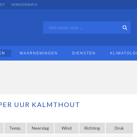
EIT
VERKEERSINFO
EN
WAARNEMINGEN
DIENSTEN
KLIMATOLO
PER UUR KALMTHOUT
|
Temp.
Neerslag
Wind
Richting
Druk