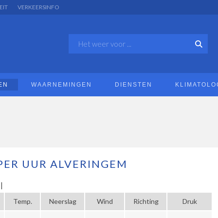
EIT
VERKEERSINFO
EN
WAARNEMINGEN
DIENSTEN
KLIMATOLO
PER UUR ALVERINGEM
|
Temp.
Neerslag
Wind
Richting
Druk