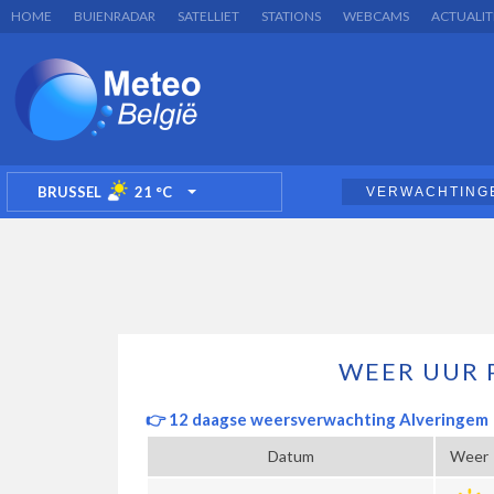
HOME
BUIENRADAR
SATELLIET
STATIONS
WEBCAMS
ACTUALIT
BRUSSEL
21
°C
VERWACHTING
TOGGLE DROPDOWN
WEER UUR 
👉 12 daagse weersverwachting Alveringem
Datum
Weer