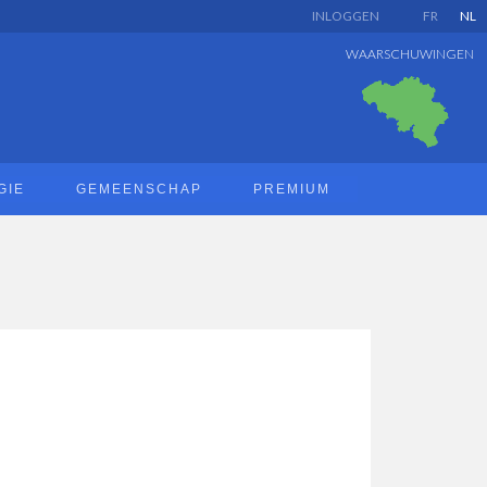
INLOGGEN
FR
NL
WAARSCHUWINGEN
GIE
GEMEENSCHAP
PREMIUM