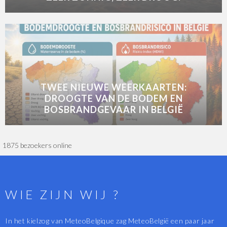
TWEE NIEUWE WEERKAARTEN:
DROOGTE VAN DE BODEM EN
BOSBRANDGEVAAR IN BELGIË
1875 bezoekers online
WIE ZIJN WIJ ?
In het kielzog van MeteoBelgique zag MeteoBelgië een paar jaar