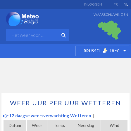
INLOGGEN
FR
NL
WAARSCHUWINGEN
BRUSSEL
18
°C
TO
WEER UUR PER UUR WETTEREN
👉 12 daagse weersverwachting Wetteren
|
Datum
Weer
Temp.
Neerslag
Wind