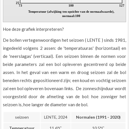
25
73
100
127
Temperatuur (afwijking ten opzichte van de normaalwaarde),
normaal:100
Hoe deze grafiek interpreteren?
De bollen vertegenwoordigen het seizoen ( LENTE ) sinds 1981,
ingedeeld volgens 2 assen: de 'temperatuuras' (horizontaal) en
de 'neerslagas' (verticaal). Een seizoen binnen de normen voor
beide parameters zal een bol opleveren gecentreerd op beide
assen. In het geval van een warm en droog seizoen zal de bol
beneden rechts gepositioneerd zijn; een koud en vochtig seizoen
zal een bol opleveren bovenaan links. De zonneschijnduur wordt
voorgesteld door de afmeting van de bol: hoe zonniger het
seizoen is, hoe langer de diameter van de bol.
seizoen
LENTE, 2024
Normalen (1991 - 2020)
Temperatuur
11.6°C
10.5°C