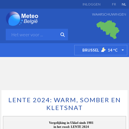
INLOGGEN
FR
NL
WAARSCHUWINGEN
BRUSSEL
14
°C
TO
LENTE 2024: WARM, SOMBER EN
KLETSNAT
Vergelijking in Ukkel sinds 1981
in het rood: LENTE 2024