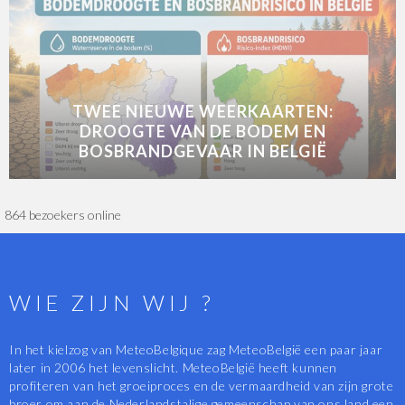
TWEE NIEUWE WEERKAARTEN:
DROOGTE VAN DE BODEM EN
BOSBRANDGEVAAR IN BELGIË
864 bezoekers online
WIE ZIJN WIJ ?
In het kielzog van MeteoBelgique zag MeteoBelgië een paar jaar
later in 2006 het levenslicht. MeteoBelgië heeft kunnen
profiteren van het groeiproces en de vermaardheid van zijn grote
broer om aan de Nederlandstalige gemeenschap van ons land een