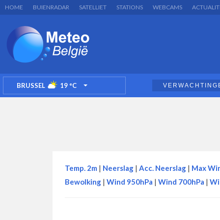
HOME
BUIENRADAR
SATELLIET
STATIONS
WEBCAMS
ACTUALIT
BRUSSEL
19
°C
VERWACHTING
TOGGLE DROPDOWN
Temp. 2m
|
Neerslag
|
Acc. Neerslag
|
Max Wi
Bewolking
|
Wind 950hPa
|
Wind 700hPa
|
Wi