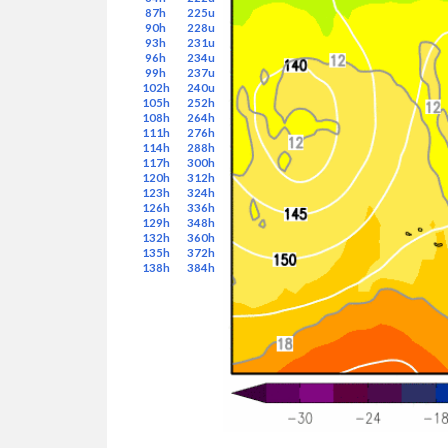
87h
225u
90h
228u
93h
231u
96h
234u
99h
237u
102h
240u
105h
252h
108h
264h
111h
276h
114h
288h
117h
300h
120h
312h
123h
324h
126h
336h
129h
348h
132h
360h
135h
372h
138h
384h