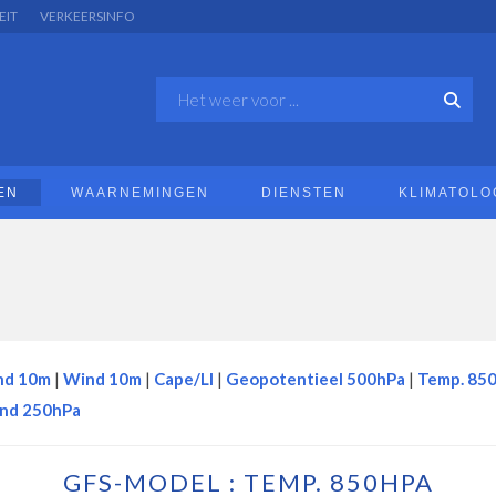
EIT
VERKEERSINFO
EN
WAARNEMINGEN
DIENSTEN
KLIMATOLO
nd 10m
|
Wind 10m
|
Cape/LI
|
Geopotentieel 500hPa
|
Temp. 85
nd 250hPa
GFS-MODEL : TEMP. 850HPA