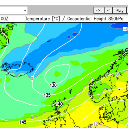
<<
<
Play