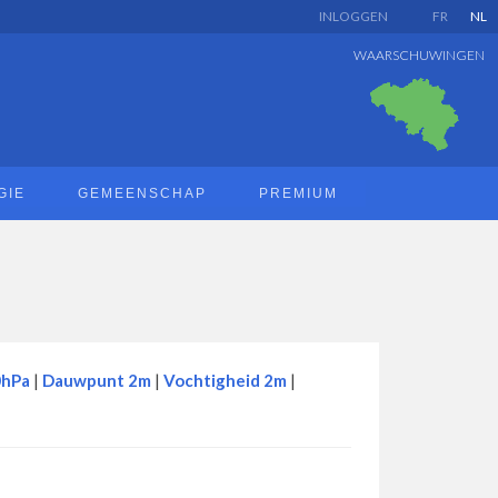
INLOGGEN
FR
NL
WAARSCHUWINGEN
GIE
GEMEENSCHAP
PREMIUM
0hPa
|
Dauwpunt 2m
|
Vochtigheid 2m
|