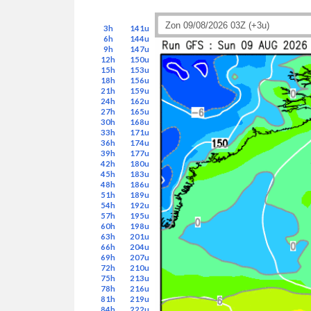
3h
141u
6h
144u
9h
147u
12h
150u
15h
153u
18h
156u
21h
159u
24h
162u
27h
165u
30h
168u
33h
171u
36h
174u
39h
177u
42h
180u
45h
183u
48h
186u
51h
189u
54h
192u
57h
195u
60h
198u
63h
201u
66h
204u
69h
207u
72h
210u
75h
213u
78h
216u
81h
219u
84h
222u