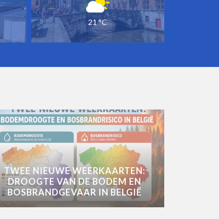
21 °C
TWEE NIEUWE WEERKAARTEN:
DROOGTE VAN DE BODEM EN
BOSBRANDGEVAAR IN BELGIË