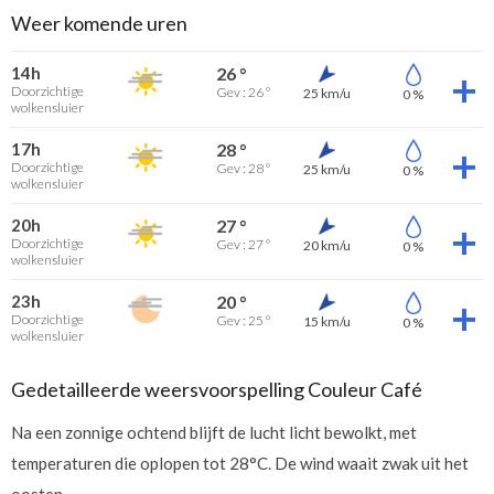
Weer komende uren
14h
26 °
Doorzichtige
Gev : 26 °
25 km/u
0 %
wolkensluier
17h
28 °
Doorzichtige
Gev : 28 °
25 km/u
0 %
wolkensluier
20h
27 °
Doorzichtige
Gev : 27 °
20 km/u
0 %
wolkensluier
23h
20 °
Doorzichtige
Gev : 25 °
15 km/u
0 %
wolkensluier
Gedetailleerde weersvoorspelling Couleur Café
Na een zonnige ochtend blijft de lucht licht bewolkt, met
temperaturen die oplopen tot 28°C. De wind waait zwak uit het