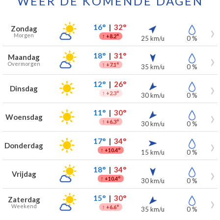
WEER DE KOMENDE DAGEN
Weersverwachting voor Couleur Café voor de komende 7 dagen
Dag
Weer
Temperaturen
Wind
Neerslag
16°
|
32°
Zondag
Morgen
↑
+8.2°
25 km/u
0 %
18°
|
31°
Maandag
Overmorgen
↑
+7.1°
35 km/u
0 %
12°
|
26°
Dinsdag
↑
+2.3°
30 km/u
0 %
11°
|
30°
Woensdag
↑
+6.3°
30 km/u
0 %
17°
|
34°
Donderdag
↑
+10.4°
15 km/u
0 %
18°
|
34°
Vrijdag
↑
+10.4°
30 km/u
0 %
15°
|
30°
Zaterdag
Weekend
↑
+6.6°
35 km/u
0 %