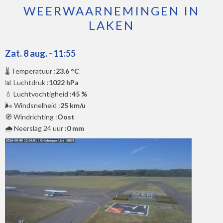
WEERWAARNEMINGEN IN
LAKEN
Zat. 8 aug. - 11:55
🌡️ Temperatuur :
23.6 °C
📊 Luchtdruk :
1022 hPa
💧 Luchtvochtigheid :
45 %
🌬️ Windsnelheid :
25 km/u
🧭 Windrichting :
Oost
🌧️ Neerslag 24 uur :
0 mm