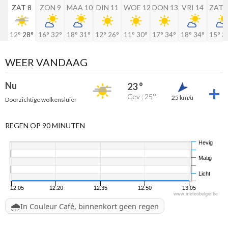
ZAT 8
ZON 9
MAA 10
DIN 11
WOE 12
DON 13
VRI 14
ZAT 
12°
28°
16°
32°
18°
31°
12°
26°
11°
30°
17°
34°
18°
34°
15°
3
WEER VANDAAG
Nu
23 °
Gev : 25°
25 km/u
Doorzichtige wolkensluier
REGEN OP 90 MINUTEN
Hevig
Matig
Licht
12:05
12:20
12:35
12:50
13:05
www.meteobelgie.be
🌧️
In Couleur Café, binnenkort geen regen