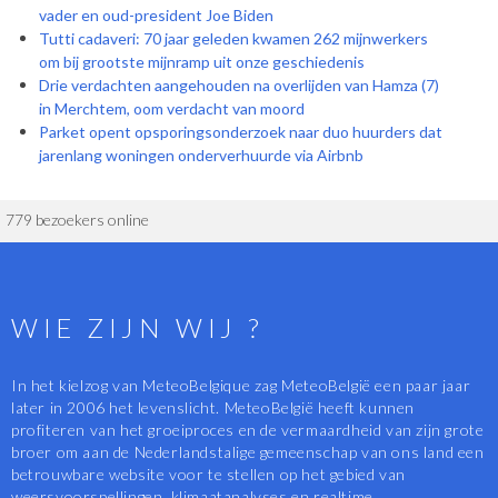
vader en oud-president Joe Biden
Tutti cadaveri: 70 jaar geleden kwamen 262 mijnwerkers
om bij grootste mijnramp uit onze geschiedenis
Drie verdachten aangehouden na overlijden van Hamza (7)
in Merchtem, oom verdacht van moord
Parket opent opsporingsonderzoek naar duo huurders dat
jarenlang woningen onderverhuurde via Airbnb
779 bezoekers online
WIE ZIJN WIJ ?
In het kielzog van MeteoBelgique zag MeteoBelgië een paar jaar
later in 2006 het levenslicht. MeteoBelgië heeft kunnen
profiteren van het groeiproces en de vermaardheid van zijn grote
broer om aan de Nederlandstalige gemeenschap van ons land een
betrouwbare website voor te stellen op het gebied van
weersvoorspellingen, klimaatanalyses en realtime