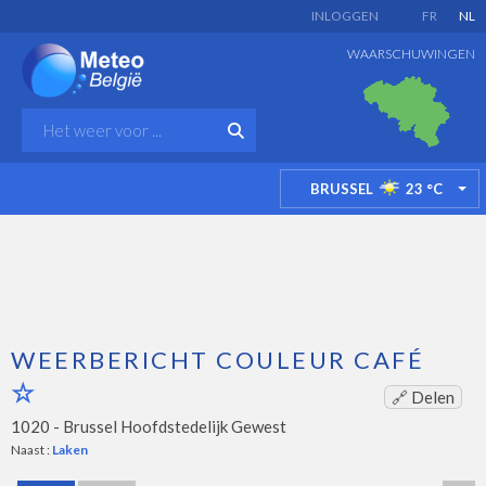
INLOGGEN
FR
NL
WAARSCHUWINGEN
BRUSSEL
23
°C
TO
WEERBERICHT COULEUR CAFÉ
🔗 Delen
1020 -
Brussel Hoofdstedelijk Gewest
Naast :
Laken