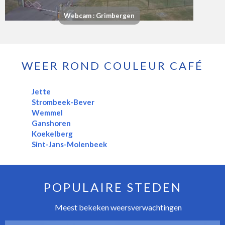
Webcam : Grimbergen
WEER ROND COULEUR CAFÉ
Jette
Strombeek-Bever
Wemmel
Ganshoren
Koekelberg
Sint-Jans-Molenbeek
POPULAIRE STEDEN
Meest bekeken weersverwachtingen