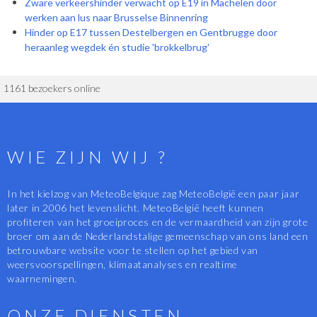
Zware verkeershinder verwacht op E19 in Machelen door
werken aan lus naar Brusselse Binnenring
Hinder op E17 tussen Destelbergen en Gentbrugge door
heraanleg wegdek én studie 'brokkelbrug'
1161 bezoekers online
WIE ZIJN WIJ ?
In het kielzog van MeteoBelgique zag MeteoBelgië een paar jaar
later in 2006 het levenslicht. MeteoBelgië heeft kunnen
profiteren van het groeiproces en de vermaardheid van zijn grote
broer om aan de Nederlandstalige gemeenschap van ons land een
betrouwbare website voor te stellen op het gebied van
weersvoorspellingen, klimaatanalyses en realtime
waarnemingen.
ONZE DIENSTEN