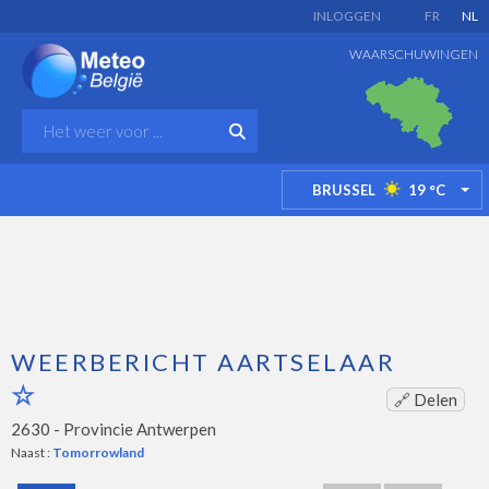
INLOGGEN
FR
NL
WAARSCHUWINGEN
BRUSSEL
19
°C
TO
WEERBERICHT AARTSELAAR
🔗 Delen
2630 -
Provincie Antwerpen
Naast :
Tomorrowland