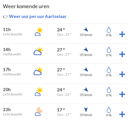
Weer komende uren
👉
Weer uur per uur Aartselaar
11h
24 °
Licht bewolkt
Gev : 25 °
35 km/u
0 %
14h
27 °
Halfbewolkt
Gev : 27 °
35 km/u
0 %
17h
27 °
Halfbewolkt
Gev : 27 °
35 km/u
0 %
20h
24 °
Licht bewolkt
Gev : 25 °
35 km/u
0 %
23h
17 °
Licht bewolkt
Gev : 17 °
35 km/u
0 %