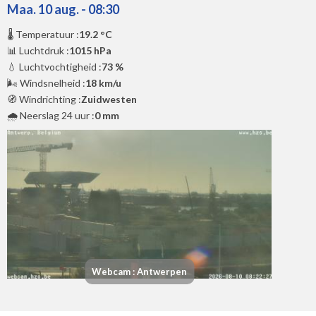
Maa. 10 aug. - 08:30
🌡️ Temperatuur :
19.2 °C
📊 Luchtdruk :
1015 hPa
💧 Luchtvochtigheid :
73 %
🌬️ Windsnelheid :
18 km/u
🧭 Windrichting :
Zuidwesten
🌧️ Neerslag 24 uur :
0 mm
Webcam : Antwerpen