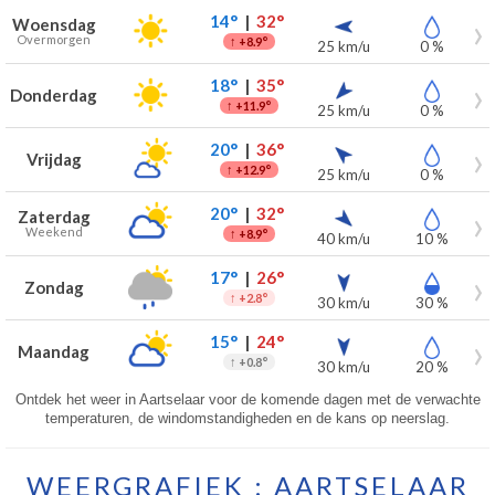
14°
|
32°
Woensdag
Overmorgen
↑
+8.9°
25 km/u
0 %
18°
|
35°
Donderdag
↑
+11.9°
25 km/u
0 %
20°
|
36°
Vrijdag
↑
+12.9°
25 km/u
0 %
20°
|
32°
Zaterdag
Weekend
↑
+8.9°
40 km/u
10 %
17°
|
26°
Zondag
↑
+2.8°
30 km/u
30 %
15°
|
24°
Maandag
↑
+0.8°
30 km/u
20 %
Ontdek het weer in Aartselaar voor de komende dagen met de verwachte
temperaturen, de windomstandigheden en de kans op neerslag.
WEERGRAFIEK : AARTSELAAR