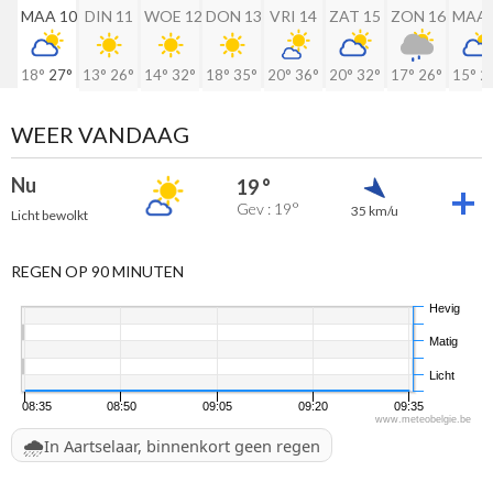
MAA 10
DIN 11
WOE 12
DON 13
VRI 14
ZAT 15
ZON 16
MAA 
18°
27°
13°
26°
14°
32°
18°
35°
20°
36°
20°
32°
17°
26°
15°
2
WEER VANDAAG
Nu
19 °
Gev : 19°
35 km/u
Licht bewolkt
REGEN OP 90 MINUTEN
Hevig
Matig
Licht
08:35
08:50
09:05
09:20
09:35
www.meteobelgie.be
🌧️
In Aartselaar, binnenkort geen regen