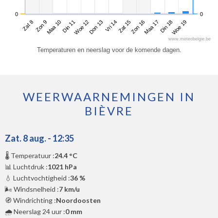
0
0
Zat 8
Din 11
Vri 14
Maa 17
Maa 10
Don 13
Zon 16
Woe 19
Zon 9
Woe 12
Zat 15
Din 18
www.meteobelgie.be
Temperaturen en neerslag voor de komende dagen.
WEERWAARNEMINGEN IN
BIÈVRE
Zat. 8 aug. - 12:35
🌡️ Temperatuur :
24.4 °C
📊 Luchtdruk :
1021 hPa
💧 Luchtvochtigheid :
36 %
🌬️ Windsnelheid :
7 km/u
🧭 Windrichting :
Noordoosten
🌧️ Neerslag 24 uur :
0 mm