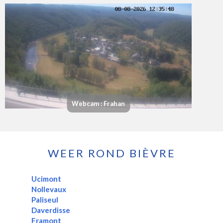
Webcam : Frahan
WEER ROND BIÈVRE
Ucimont
Nollevaux
Paliseul
Daverdisse
Framont