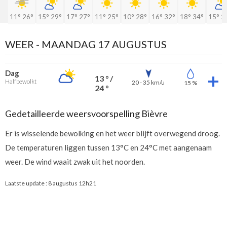
11°
26°
15°
29°
17°
27°
11°
25°
10°
28°
16°
32°
18°
34°
15°
2
WEER -
MAANDAG 17 AUGUSTUS
Dag
13 ° /
Halfbewolkt
20 - 35 km/u
15 %
24 °
Gedetailleerde weersvoorspelling Bièvre
Er is wisselende bewolking en het weer blijft overwegend droog.
De temperaturen liggen tussen 13°C en 24°C met aangenaam
weer. De wind waait zwak uit het noorden.
Laatste update :
8 augustus 12h21