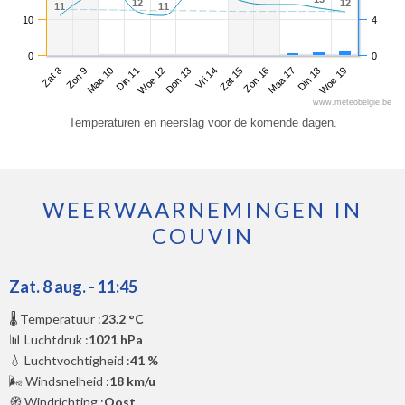
12
12
12
12
11
11
11
11
10
4
0
0
Zat 8
Din 11
Vri 14
Maa 17
Maa 10
Don 13
Zon 16
Woe 19
Zon 9
Woe 12
Zat 15
Din 18
www.meteobelgie.be
Temperaturen en neerslag voor de komende dagen.
WEERWAARNEMINGEN IN
COUVIN
Zat. 8 aug. - 11:45
🌡️ Temperatuur :
23.2 °C
📊 Luchtdruk :
1021 hPa
💧 Luchtvochtigheid :
41 %
🌬️ Windsnelheid :
18 km/u
🧭 Windrichting :
Oost