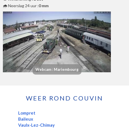
🌧️ Neerslag 24 uur :
0 mm
Webcam : Mariembourg
WEER ROND COUVIN
Lompret
Baileux
Vaulx-Lez-Chimay