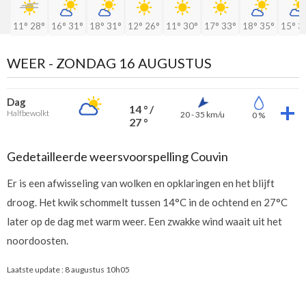
11°
28°
16°
31°
18°
31°
12°
26°
11°
30°
17°
33°
18°
35°
15°
3
WEER -
ZONDAG 16 AUGUSTUS
Dag
14 ° /
Halfbewolkt
20 - 35 km/u
0 %
27 °
Gedetailleerde weersvoorspelling Couvin
Er is een afwisseling van wolken en opklaringen en het blijft
droog. Het kwik schommelt tussen 14°C in de ochtend en 27°C
later op de dag met warm weer. Een zwakke wind waait uit het
noordoosten.
Laatste update :
8 augustus 10h05