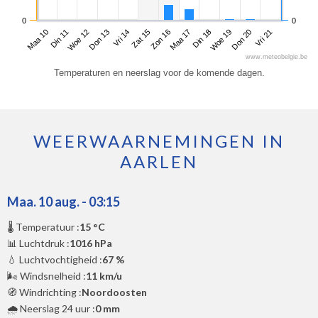
0
0
Maa 10
Don 13
Zon 16
Woe 19
Woe 12
Zat 15
Din 18
Vri 21
Din 11
Vri 14
Maa 17
Don 20
www.meteobelgie.be
Temperaturen en neerslag voor de komende dagen.
WEERWAARNEMINGEN IN
AARLEN
Maa. 10 aug. - 03:15
🌡️ Temperatuur :
15 °C
📊 Luchtdruk :
1016 hPa
💧 Luchtvochtigheid :
67 %
🌬️ Windsnelheid :
11 km/u
🧭 Windrichting :
Noordoosten
🌧️ Neerslag 24 uur :
0 mm