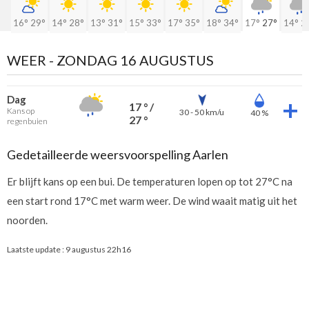
16°
29°
14°
28°
13°
31°
15°
33°
17°
35°
18°
34°
17°
27°
14°
2
WEER -
ZONDAG 16 AUGUSTUS
Dag
17 ° /
Kans op
30 - 50 km/u
40 %
27 °
regenbuien
Gedetailleerde weersvoorspelling Aarlen
Er blijft kans op een bui. De temperaturen lopen op tot 27°C na
een start rond 17°C met warm weer. De wind waait matig uit het
noorden.
Laatste update :
9 augustus 22h16