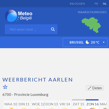
INLOGGEN
FR
NL
WAARSCHUWINGEN
BRUSSEL
20
°C
TO
WEERBERICHT AARLEN
🔗 Delen
6700 -
Provincie Luxemburg
MAA 10
DIN 11
WOE 12
DON 13
VRI 14
ZAT 15
ZON 16
MAA 