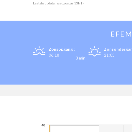
Laatste update :
6 augustus 13h17
EFEM
Zonsopgang :
Zonsondergan
06:18
21:05
-3 min
40