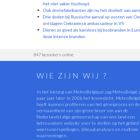
het niet vaker foutloopt
Ook dronefabrikanten zijn nu het doelwit van aan
Drie doden bij Russische aanval op oosten van Oe
ontslagen Oekraïense ambassadeur in VS
Dieren zo goed als kansloos bij bosbranden in Euro
deze intense branden
847 bezoekers online
WIE ZIJN WIJ ?
In het kielzog van MeteoBelgique zag MeteoBelgië 
paar jaar later in 2006 het levenslicht. MeteoBelgi
heeft kunnen profiteren van het groeiproces en de
vermaardheid van zijn grote broer om aan de
Nederlandstalige gemeenschap van ons land een
betrouwbare website voor te stellen op het gebied
weersvoorspellingen, klimaatanalyses en realtime
waarnemingen.