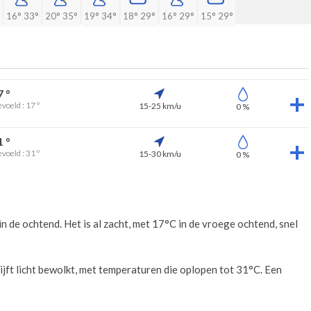
16°
33°
20°
35°
19°
34°
18°
29°
16°
29°
15°
29°
7 °
voeld : 17 °
15-25 km/u
0 %
1 °
voeld : 31 °
15-30 km/u
0 %
n de ochtend. Het is al zacht, met 17°C in de vroege ochtend, snel
ijft licht bewolkt, met temperaturen die oplopen tot 31°C. Een