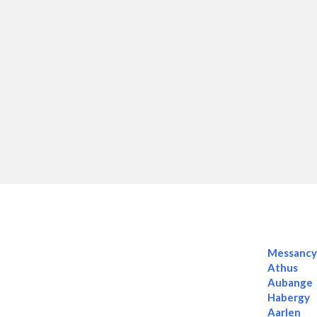
Messanc
Athus
Aubange
Habergy
Aarlen