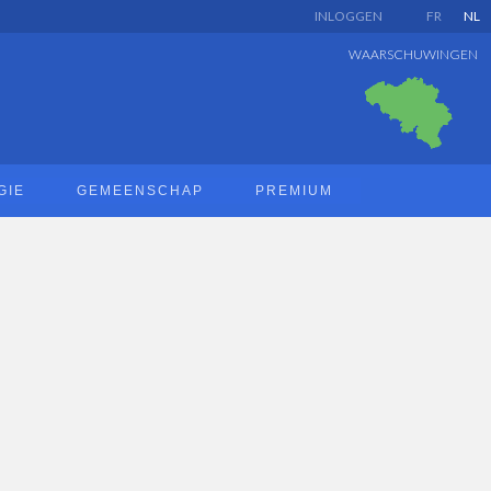
INLOGGEN
FR
NL
WAARSCHUWINGEN
GIE
GEMEENSCHAP
PREMIUM