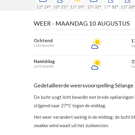
12°
24°
10°
25°
11°
29°
15°
32°
17°
31°
15°
30°
WEER -
MAANDAG 10 AUGUSTUS
Ochtend
1
Licht bewolkt
Ge
Namiddag
3
Licht bewolkt
Ge
Gedetailleerde weersvoorspelling Sélange
De lucht oogt licht bewolkt met brede opklaringen i
stijgend naar 27°C tegen de middag.
Het weer verandert weinig in de middag: de lucht bl
zwakke wind waait uit het zuidwesten.