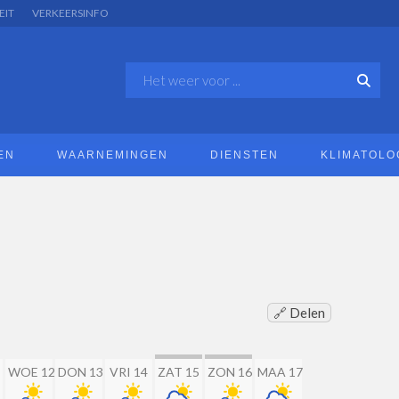
EIT
VERKEERSINFO
EN
WAARNEMINGEN
DIENSTEN
KLIMATOLO
🔗 Delen
WOE 12
DON 13
VRI 14
ZAT 15
ZON 16
MAA 17