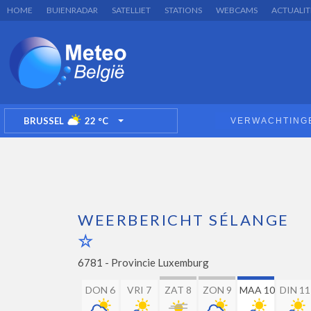
HOME
BUIENRADAR
SATELLIET
STATIONS
WEBCAMS
ACTUALIT
BRUSSEL
22
°C
VERWACHTING
TOGGLE DROPDOWN
WEERBERICHT SÉLANGE
6781 -
Provincie Luxemburg
DON 6
VRI 7
ZAT 8
ZON 9
MAA 10
DIN 11