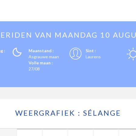
ERIDEN VAN
MAANDAG 10 AUG
g :
Maanstand :
Sint :
Asgrauwe maan
Laurens
Volle maan :
27/08
WEERGRAFIEK : SÉLANGE