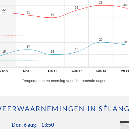
35
35
34
34
33
33
32
32
31
31
30
30
20
20
19
19
17
17
16
16
15
15
15
15
Zon 9
Maa 10
Din 11
Woe 12
Don 13
Vri 14
Temperaturen en neerslag voor de komende dagen.
EERWAARNEMINGEN IN SÉLAN
Don. 6 aug. - 13:50