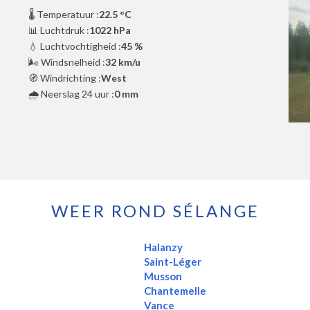
🌡️ Temperatuur :
22.5 °C
📊 Luchtdruk :
1022 hPa
💧 Luchtvochtigheid :
45 %
🌬️ Windsnelheid :
32 km/u
🧭 Windrichting :
West
🌧️ Neerslag 24 uur :
0 mm
WEER ROND SÉLANGE
y
Halanzy
Saint-Léger
Musson
Chantemelle
Vance