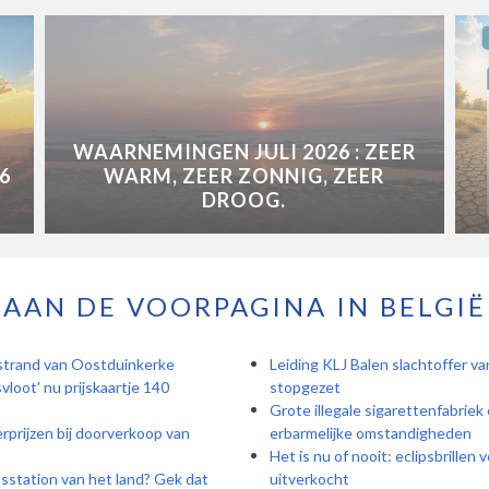
WAARNEMINGEN JULI 2026 : ZEER
6
WARM, ZEER ZONNIG, ZEER
DROOG.
AAN DE VOORPAGINA IN BELGIË
p strand van Oostduinkerke
Leiding KLJ Balen slachtoffer v
vloot' nu prijskaartje 140
stopgezet
Grote illegale sigarettenfabriek
prijzen bij doorverkoop van
erbarmelijke omstandigheden
Het is nu of nooit: eclipsbrillen
sstation van het land? Gek dat
uitverkocht