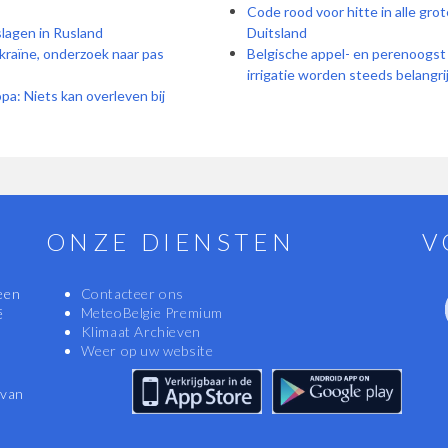
Code rood voor hitte in alle grot
slagen in Rusland
Duitsland
kraïne, onderzoek naar pas
Belgische appel- en perenoogst 
irrigatie worden steeds belangri
pa: Niets kan overleven bij
ONZE DIENSTEN
V
een
Contacteer ons
MeteoBelgie Premium
ë
Klimaat Archieven
Weer op uw website
 van