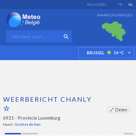
INLOGGEN
FR
NL
WAARSCHUWINGEN
BRUSSEL
14
°C
TO
WEERBERICHT CHANLY
🔗 Delen
6921 -
Provincie Luxemburg
Naast :
Grottes de Han