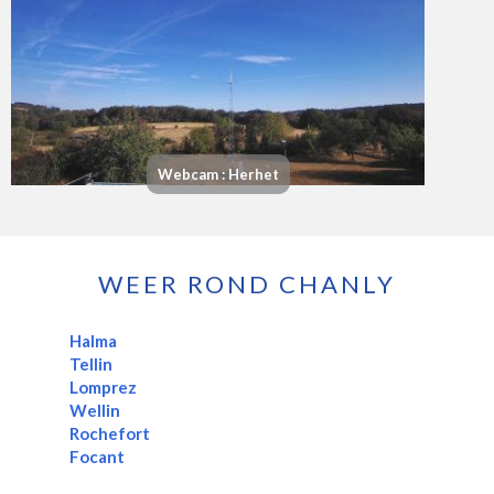
Webcam : Herhet
WEER ROND CHANLY
Halma
Tellin
Lomprez
Wellin
Rochefort
Focant