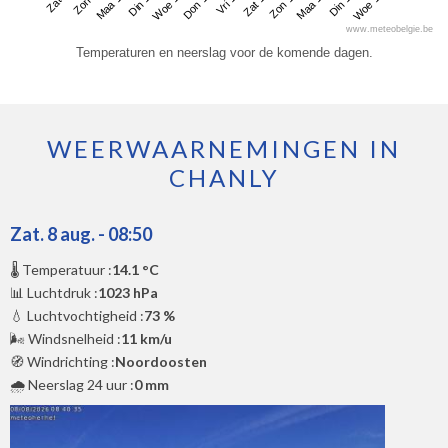
Zat 8
Din 11
Vri 14
Maa 17
Maa 10
Don 13
Zon 16
Woe 19
Zon 9
Woe 12
Zat 15
Din 18
www.meteobelgie.be
Temperaturen en neerslag voor de komende dagen.
WEERWAARNEMINGEN IN
CHANLY
Zat. 8 aug. - 08:50
🌡️ Temperatuur :
14.1 °C
📊 Luchtdruk :
1023 hPa
💧 Luchtvochtigheid :
73 %
🌬️ Windsnelheid :
11 km/u
🧭 Windrichting :
Noordoosten
🌧️ Neerslag 24 uur :
0 mm