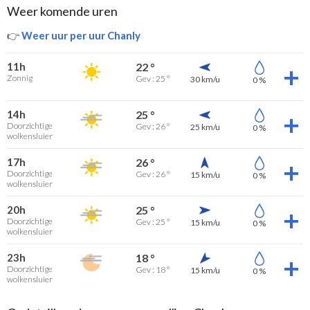
Weer komende uren
👉
Weer uur per uur Chanly
11h
22 °
Zonnig
Gev : 25 °
30 km/u
0 %
14h
25 °
Doorzichtige
Gev : 26 °
25 km/u
0 %
wolkensluier
17h
26 °
Doorzichtige
Gev : 26 °
15 km/u
0 %
wolkensluier
20h
25 °
Doorzichtige
Gev : 25 °
15 km/u
0 %
wolkensluier
23h
18 °
Doorzichtige
Gev : 18 °
15 km/u
0 %
wolkensluier