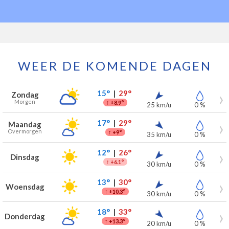
WEER DE KOMENDE DAGEN
Weersverwachting voor Chanly voor de komende 7 dagen
Dag
Weer
Temperaturen
Wind
Neerslag
15°
|
29°
Zondag
Morgen
↑
+8.9°
25 km/u
0 %
17°
|
29°
Maandag
Overmorgen
↑
+9°
35 km/u
0 %
12°
|
26°
Dinsdag
↑
+6.1°
30 km/u
0 %
13°
|
30°
Woensdag
↑
+10.3°
30 km/u
0 %
18°
|
33°
Donderdag
↑
+13.3°
20 km/u
0 %