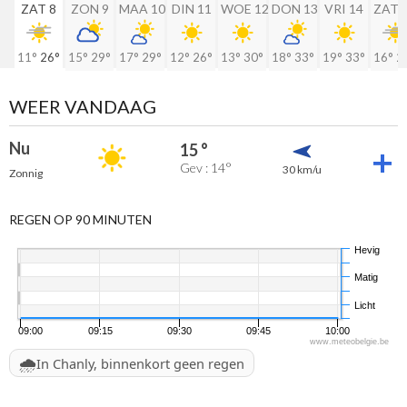
ZAT 8
ZON 9
MAA 10
DIN 11
WOE 12
DON 13
VRI 14
ZAT 
11°
26°
15°
29°
17°
29°
12°
26°
13°
30°
18°
33°
19°
33°
16°
2
WEER VANDAAG
Nu
15 °
Gev : 14°
30 km/u
Zonnig
REGEN OP 90 MINUTEN
Hevig
Matig
Licht
09:00
09:15
09:30
09:45
10:00
www.meteobelgie.be
🌧️
In Chanly, binnenkort geen regen