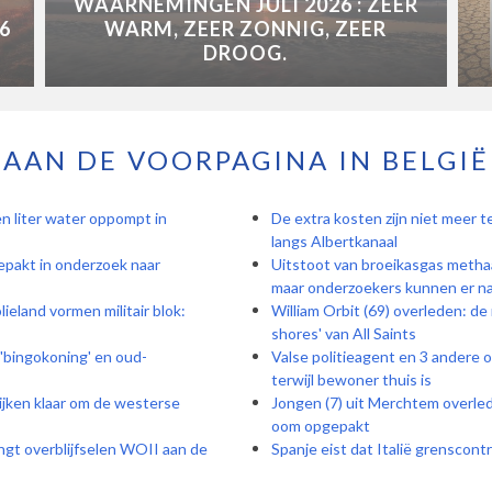
WAARNEMINGEN JULI 2026 : ZEER
6
WARM, ZEER ZONNIG, ZEER
DROOG.
AAN DE VOORPAGINA IN BELGIË
en liter water oppompt in
De extra kosten zijn niet meer 
langs Albertkanaal
epakt in onderzoek naar
Uitstoot van broeikasgas methaa
maar onderzoekers kunnen er nau
ieland vormen militair blok:
William Orbit (69) overleden: de
shores' van All Saints
 'bingokoning' en oud-
Valse politieagent en 3 andere o
terwijl bewoner thuis is
ijken klaar om de westerse
Jongen (7) uit Merchtem overle
oom opgepakt
gt overblijfselen WOII aan de
Spanje eist dat Italië grenscon