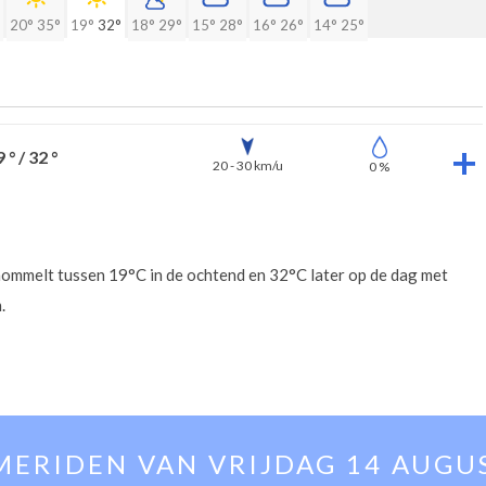
20°
35°
19°
32°
18°
29°
15°
28°
16°
26°
14°
25°
 ° / 32 °
20 - 30 km/u
0 %
hommelt tussen 19°C in de ochtend en 32°C later op de dag met
.
MERIDEN VAN
VRIJDAG 14 AUGU