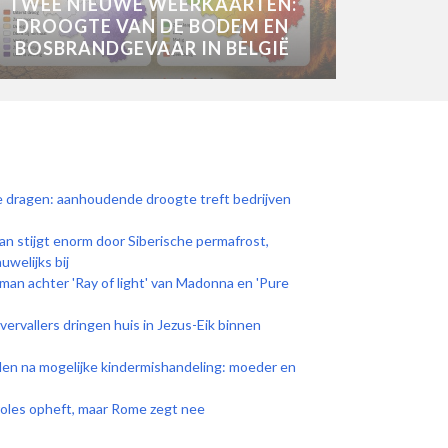
TWEE NIEUWE WEERKAARTEN:
DROOGTE VAN DE BODEM EN
BOSBRANDGEVAAR IN BELGIË
te dragen: aanhoudende droogte treft bedrijven
n stijgt enorm door Siberische permafrost,
welijks bij
 man achter 'Ray of light' van Madonna en 'Pure
vervallers dringen huis in Jezus-Eik binnen
den na mogelijke kindermishandeling: moeder en
troles opheft, maar Rome zegt nee