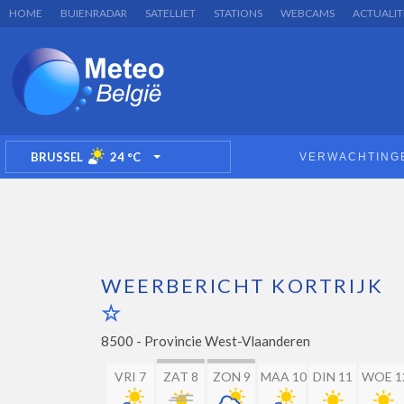
HOME
BUIENRADAR
SATELLIET
STATIONS
WEBCAMS
ACTUALIT
BRUSSEL
24
°C
VERWACHTING
TOGGLE DROPDOWN
WEERBERICHT KORTRIJK
8500 -
Provincie West-Vlaanderen
VRI 7
ZAT 8
ZON 9
MAA 10
DIN 11
WOE 1