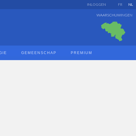
INLOGGEN
FR
NL
WAARSCHUWINGEN
GIE
GEMEENSCHAP
PREMIUM