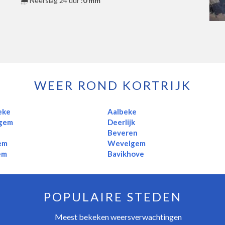
🌧️ Neerslag 24 uur :
0 mm
WEER ROND KORTRIJK
eke
Aalbeke
gem
Deerlijk
e
Beveren
em
Wevelgem
em
Bavikhove
POPULAIRE STEDEN
Meest bekeken weersverwachtingen