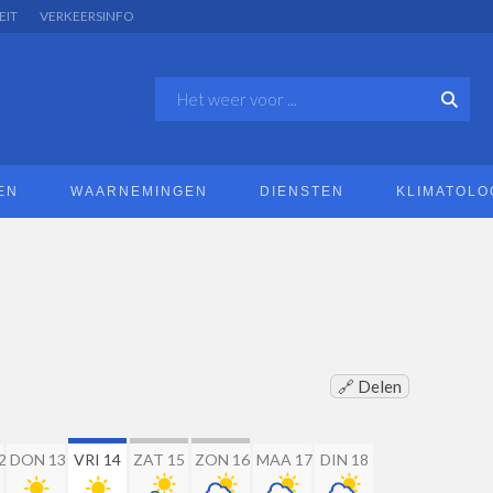
EIT
VERKEERSINFO
EN
WAARNEMINGEN
DIENSTEN
KLIMATOLO
🔗 Delen
2
DON 13
VRI 14
ZAT 15
ZON 16
MAA 17
DIN 18