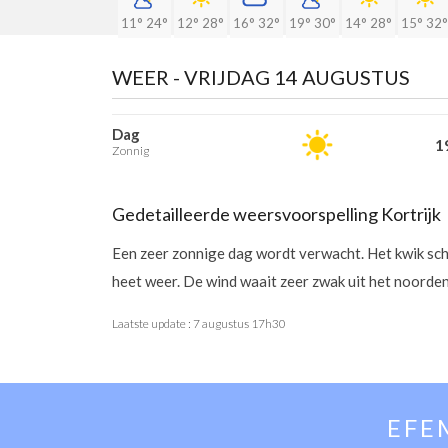
11°
24°
12°
28°
16°
32°
19°
30°
14°
28°
15°
32°
WEER -
VRIJDAG 14 AUGUSTUS
Dag
19
Zonnig
Gedetailleerde weersvoorspelling Kortrijk
Een zeer zonnige dag wordt verwacht. Het kwik sc
heet weer. De wind waait zeer zwak uit het noorden
Laatste update :
7 augustus 17h30
EFE