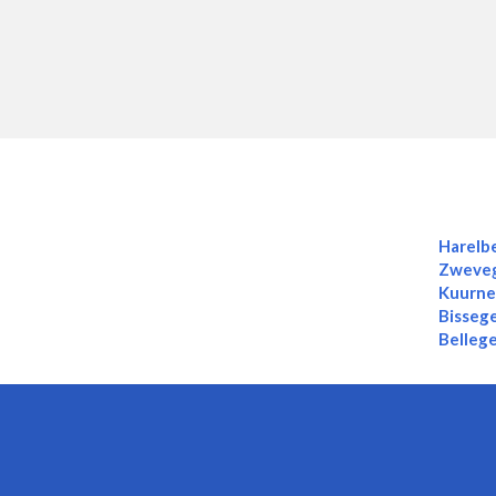
Harelb
Zweve
Kuurn
Bisseg
Belleg