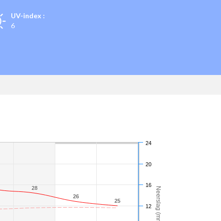
UV-index :
6
24
20
16
28
28
Neerslag (mm)
26
26
25
25
12