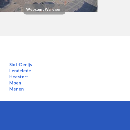
Webcam : Waregem
Sint-Denijs
Lendelede
Heestert
Moen
Menen