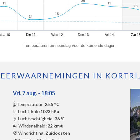
20
20
19
19
19
19
18
18
15
15
14
14
Maa 10
Din 11
Woe 12
Don 13
Vri 14
Zat 1
Temperaturen en neerslag voor de komende dagen.
EERWAARNEMINGEN IN KORTRI
Vri. 7 aug. - 18:05
🌡️ Temperatuur :
25.5 °C
📊 Luchtdruk :
1023 hPa
💧 Luchtvochtigheid :
36 %
🌬️ Windsnelheid :
22 km/u
🧭 Windrichting :
Zuidoosten