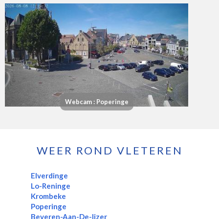
Webcam : Poperinge
WEER ROND VLETEREN
Elverdinge
Lo-Reninge
Krombeke
Poperinge
Beveren-Aan-De-Ijzer