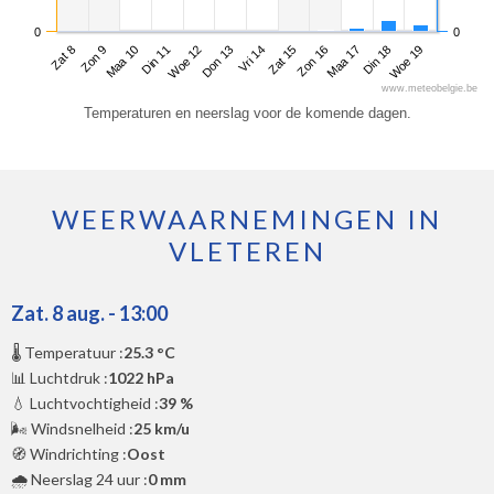
0
0
Zat 8
Din 11
Vri 14
Maa 17
Maa 10
Don 13
Zon 16
Woe 19
Zon 9
Woe 12
Zat 15
Din 18
www.meteobelgie.be
Temperaturen en neerslag voor de komende dagen.
WEERWAARNEMINGEN IN
VLETEREN
Zat. 8 aug. - 13:00
🌡️ Temperatuur :
25.3 °C
📊 Luchtdruk :
1022 hPa
💧 Luchtvochtigheid :
39 %
🌬️ Windsnelheid :
25 km/u
🧭 Windrichting :
Oost
🌧️ Neerslag 24 uur :
0 mm