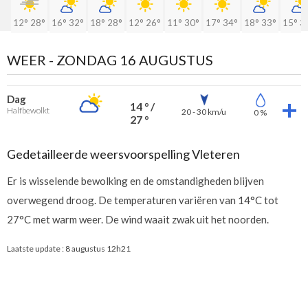
12°
28°
16°
32°
18°
28°
12°
26°
11°
30°
17°
34°
18°
33°
15°
3
WEER -
ZONDAG 16 AUGUSTUS
Dag
14 ° /
Halfbewolkt
20 - 30 km/u
0 %
27 °
Gedetailleerde weersvoorspelling Vleteren
Er is wisselende bewolking en de omstandigheden blijven
overwegend droog. De temperaturen variëren van 14°C tot
27°C met warm weer. De wind waait zwak uit het noorden.
Laatste update :
8 augustus 12h21