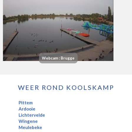
Webcam : Brugge
WEER ROND KOOLSKAMP
Pittem
Ardooie
Lichtervelde
Wingene
Meulebeke