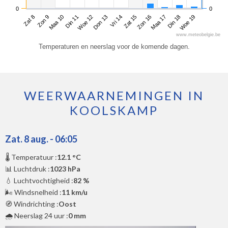
0
0
Zat 8
Din 11
Vri 14
Maa 17
Maa 10
Don 13
Zon 16
Woe 19
Zon 9
Woe 12
Zat 15
Din 18
www.meteobelgie.be
Temperaturen en neerslag voor de komende dagen.
WEERWAARNEMINGEN IN
KOOLSKAMP
Zat. 8 aug. - 06:05
🌡️ Temperatuur :
12.1 °C
📊 Luchtdruk :
1023 hPa
💧 Luchtvochtigheid :
82 %
🌬️ Windsnelheid :
11 km/u
🧭 Windrichting :
Oost
🌧️ Neerslag 24 uur :
0 mm