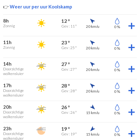
👉
Weer uur per uur Koolskamp
8h
12 °
Zonnig
Gev : 11 °
20 km/u
0 %
11h
23 °
Zonnig
Gev : 25 °
20 km/u
0 %
14h
27 °
Doorzichtige
Gev : 27 °
20 km/u
0 %
wolkensluier
17h
28 °
Doorzichtige
Gev : 28 °
20 km/u
0 %
wolkensluier
20h
26 °
Doorzichtige
Gev : 26 °
15 km/u
0 %
wolkensluier
23h
19 °
Doorzichtige
Gev : 19 °
15 km/u
0 %
wolkensluier