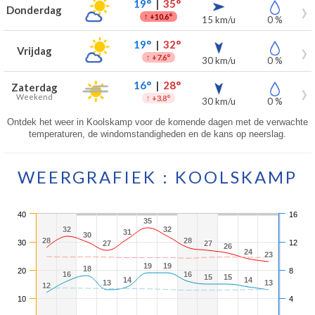
19°
|
35°
Donderdag
↑
+10.6°
15 km/u
0 %
19°
|
32°
Vrijdag
↑
+7.6°
30 km/u
0 %
16°
|
28°
Zaterdag
Weekend
↑
+3.8°
30 km/u
0 %
Ontdek het weer in Koolskamp voor de komende dagen met de verwachte
temperaturen, de windomstandigheden en de kans op neerslag.
WEERGRAFIEK : KOOLSKAMP
40
16
35
35
32
32
32
32
31
31
30
30
28
28
28
28
30
12
27
27
27
27
26
26
24
24
23
23
19
19
19
19
18
18
20
8
16
16
16
16
15
15
15
15
14
14
14
14
13
13
13
13
12
12
10
4