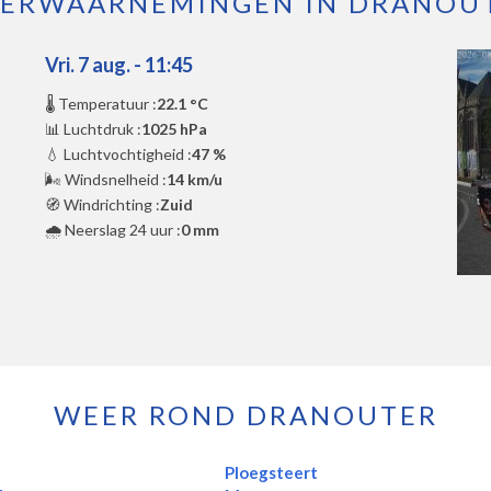
ERWAARNEMINGEN IN DRANOU
Vri. 7 aug. - 11:45
🌡️ Temperatuur :
22.1 °C
📊 Luchtdruk :
1025 hPa
💧 Luchtvochtigheid :
47 %
🌬️ Windsnelheid :
14 km/u
🧭 Windrichting :
Zuid
🌧️ Neerslag 24 uur :
0 mm
WEER ROND DRANOUTER
Ploegsteert