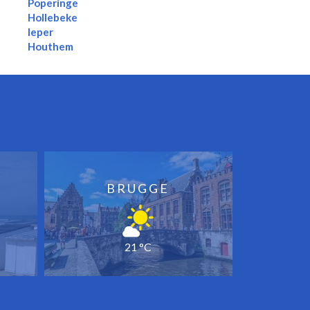
Poperinge
Hollebeke
Ieper
Houthem
BRUGGE
21 °C