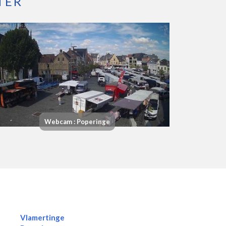
TER
Webcam : Poperinge
Vlamertinge