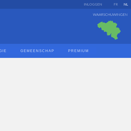
INLOGGEN
FR
NL
WAARSCHUWINGEN
GIE
GEMEENSCHAP
PREMIUM