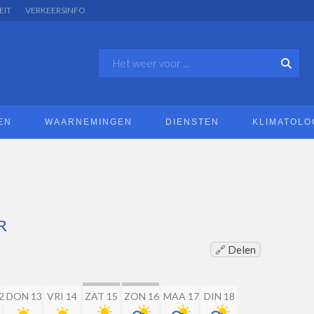
EIT
VERKEERSINFO
EN
WAARNEMINGEN
DIENSTEN
KLIMATOLO
R
🔗 Delen
2
DON 13
VRI 14
ZAT 15
ZON 16
MAA 17
DIN 18