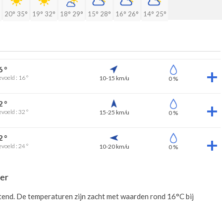
20°
35°
19°
32°
18°
29°
15°
28°
16°
26°
14°
25°
6 °
voeld : 16 °
10-15 km/u
0 %
2 °
voeld : 32 °
15-25 km/u
0 %
2 °
voeld : 24 °
10-20 km/u
0 %
ter
tend. De temperaturen zijn zacht met waarden rond 16°C bij