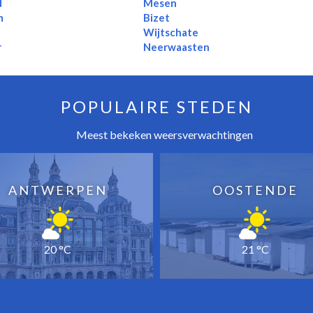
d
Mesen
m
Bizet
Wijtschate
r
Neerwaasten
POPULAIRE STEDEN
Meest bekeken weersverwachtingen
ANTWERPEN
OOSTENDE
20 °C
21 °C