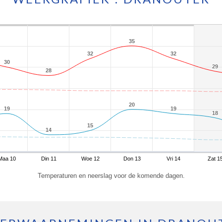
35
35
32
32
32
32
30
30
29
29
28
28
20
20
19
19
19
19
18
18
15
15
14
14
Maa 10
Din 11
Woe 12
Don 13
Vri 14
Zat 1
Temperaturen en neerslag voor de komende dagen.