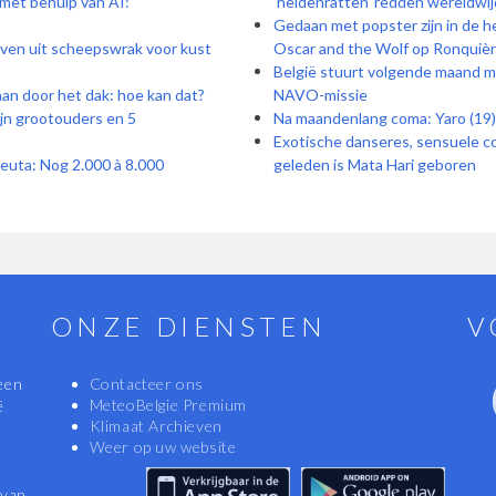
 met behulp van AI:
'heldenratten' redden wereldwij
Gedaan met popster zijn in de he
oven uit scheepswrak voor kust
Oscar and the Wolf op Ronquière
België stuurt volgende maand mi
aan door het dak: hoe kan dat?
NAVO-missie
ijn grootouders en 5
Na maandenlang coma: Yaro (19)
Exotische danseres, sensuele c
Ceuta: Nog 2.000 à 8.000
geleden is Mata Hari geboren
ONZE DIENSTEN
V
een
Contacteer ons
MeteoBelgie Premium
ë
Klimaat Archieven
Weer op uw website
 van