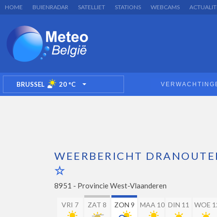
HOME
BUIENRADAR
SATELLIET
STATIONS
WEBCAMS
ACTUALIT
BRUSSEL
20
°C
VERWACHTING
TOGGLE DROPDOWN
WEERBERICHT DRANOUTE
8951 -
Provincie West-Vlaanderen
VRI 7
ZAT 8
ZON 9
MAA 10
DIN 11
WOE 1