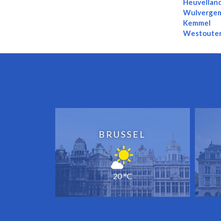
Heuvellan
Wulverge
Kemmel
Westoute
BRUSSEL
20 °C