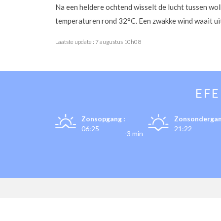
Na een heldere ochtend wisselt de lucht tussen wol
temperaturen rond 32°C. Een zwakke wind waait uit
Laatste update :
7 augustus 10h08
EF
Zonsopgang :
Zonsondergan
06:25
21:22
-3 min