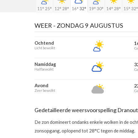
11°
25°
12°
28°
16°
32°
19°
30°
14°
28°
15°
32°
WEER -
ZONDAG 9 AUGUSTUS
Ochtend
1
Licht bewolkt
Ge
Namiddag
3
Halfbewolkt
Ge
Avond
2
Zeer bewolkt
Ge
Gedetailleerde weersvoorspelling Dranou
De zon domineert ondanks enkele wolken in de och
zonsopgang, oplopend tot 28°C tegen de middag.