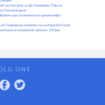
d levens
lft van het land: zo zijn Pommelien Thijs en
s Festival beland
litairen naar Groenland voor gezamenlijke
 uit Oudenburg overleden na vechtpartij in Gent
ourtisane en vermeende spionne: 150 jaar
OLG ONS