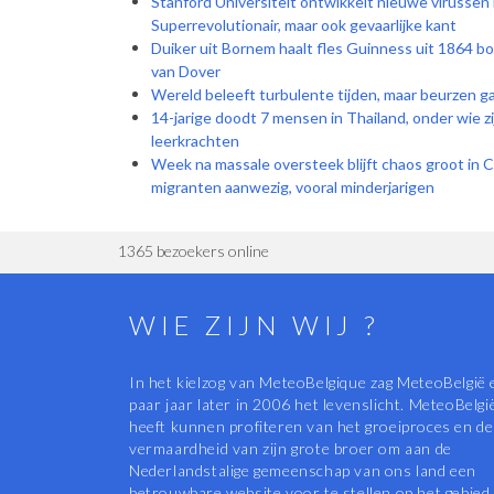
Stanford Universiteit ontwikkelt nieuwe virussen
Superrevolutionair, maar ook gevaarlijke kant
Duiker uit Bornem haalt fles Guinness uit 1864 b
van Dover
Wereld beleeft turbulente tijden, maar beurzen g
14-jarige doodt 7 mensen in Thailand, onder wie z
leerkrachten
Week na massale oversteek blijft chaos groot in 
migranten aanwezig, vooral minderjarigen
1365 bezoekers online
WIE ZIJN WIJ ?
In het kielzog van MeteoBelgique zag MeteoBelgië 
paar jaar later in 2006 het levenslicht. MeteoBelgi
heeft kunnen profiteren van het groeiproces en de
vermaardheid van zijn grote broer om aan de
Nederlandstalige gemeenschap van ons land een
betrouwbare website voor te stellen op het gebied