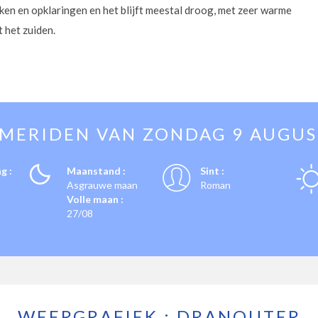
ken en opklaringen en het blijft meestal droog, met zeer warme
 het zuiden.
EMERIDEN VAN
ZONDAG 9 AUGUS
g :
Maanstand :
Sint :
Asgrauwe maan
Roman
Volle maan :
27/08
WEERGRAFIEK : DRANOUTER