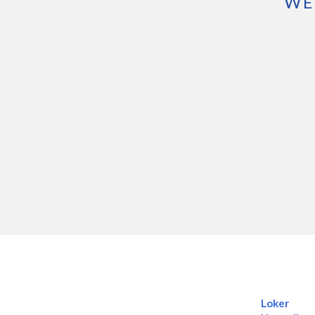
WE
Loker