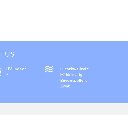
TUS
UV-index :
Luchtkwaliteit:
5
Middelmatig
Bijvoetpollen:
Zwak