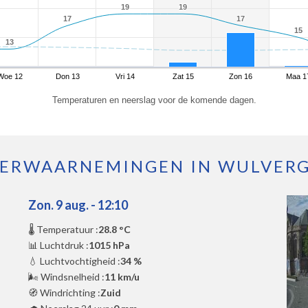
19
19
19
19
17
17
17
17
15
15
13
13
Woe 12
Don 13
Vri 14
Zat 15
Zon 16
Maa 1
Temperaturen en neerslag voor de komende dagen.
ERWAARNEMINGEN IN WULVER
Zon. 9 aug. - 12:10
🌡️ Temperatuur :
28.8 °C
📊 Luchtdruk :
1015 hPa
💧 Luchtvochtigheid :
34 %
🌬️ Windsnelheid :
11 km/u
🧭 Windrichting :
Zuid