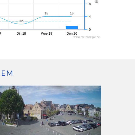
8
15
15
15
15
4
12
12
0
7
Din 18
Woe 19
Don 20
www.meteobelgie.be
GEM