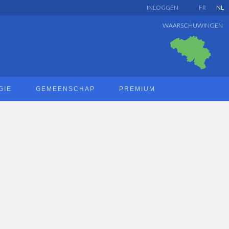
INLOGGEN
FR
NL
WAARSCHUWINGEN
GIE
GEMEENSCHAP
PREMIUM