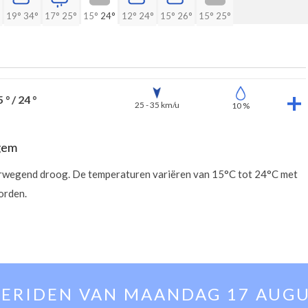
19°
34°
17°
25°
15°
24°
12°
24°
15°
26°
15°
25°
 ° / 24 °
25 - 35 km/u
10 %
gem
overwegend droog. De temperaturen variëren van 15°C tot 24°C met
orden.
ERIDEN VAN
MAANDAG 17 AUG