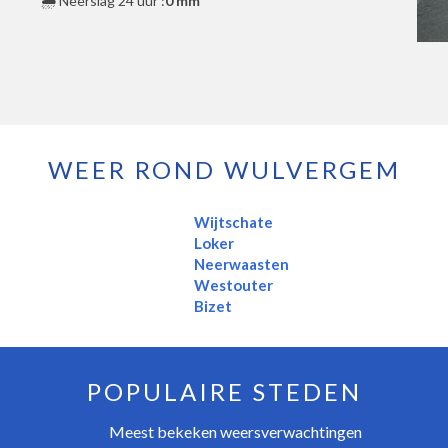
🌧️ Neerslag 24 uur :
0 mm
WEER ROND WULVERGEM
Wijtschate
Loker
Neerwaasten
Westouter
Bizet
POPULAIRE STEDEN
Meest bekeken weersverwachtingen