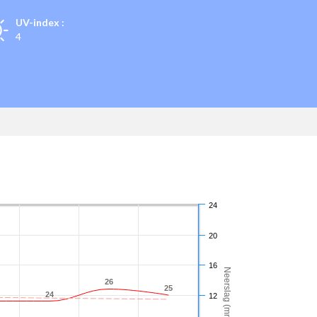
UV-index :
4
24
20
16
Neerslag (mm)
26
26
25
25
24
24
12