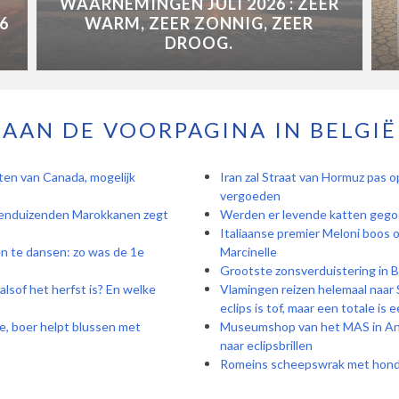
WAARNEMINGEN JULI 2026 : ZEER
6
WARM, ZEER ZONNIG, ZEER
DROOG.
AAN DE VOORPAGINA IN BELGIË
en van Canada, mogelijk
Iran zal Straat van Hormuz pas 
vergoeden
tienduizenden Marokkanen zegt
Werden er levende katten gegooi
Italiaanse premier Meloni boos 
n te dansen: zo was de 1e
Marcinelle
Grootste zonsverduistering in B
lsof het herfst is? En welke
Vlamingen reizen helemaal naar S
eclips is tof, maar een totale is
e, boer helpt blussen met
Museumshop van het MAS in Ant
naar eclipsbrillen
Romeins scheepswrak met honder