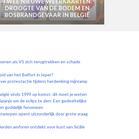
TWEE NIEUWE WEERKAARTEN:
DROOGTE VAN DE BODEM EN
BOSBRANDGEVAAR IN BELGIË
openen als VS zich terugtrekken en schade
d van het Belfort in Ieper?
over protestactie tijdens herdenking mijnramp
elgië sinds 1999 op komst: dit moet je weten
panje om de eclips te zien: Een gedeeltelijke
 een goddelijk fenomeen
werpen opent uitzonderlijk door grote vraag
den amforen ontdekt voor kust van Sicilië