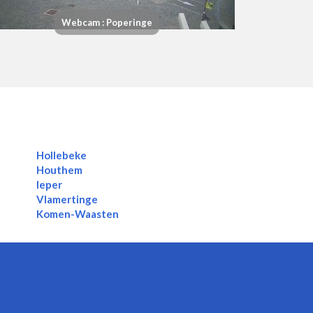
Webcam : Poperinge
Hollebeke
Houthem
Ieper
Vlamertinge
Komen-Waasten