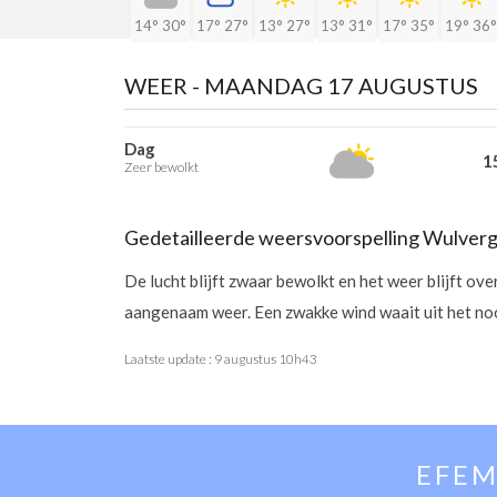
14°
30°
17°
27°
13°
27°
13°
31°
17°
35°
19°
36°
WEER -
MAANDAG 17 AUGUSTUS
Dag
15
Zeer bewolkt
Gedetailleerde weersvoorspelling Wulver
De lucht blijft zwaar bewolkt en het weer blijft 
aangenaam weer. Een zwakke wind waait uit het no
Laatste update :
9 augustus 10h43
EFEM