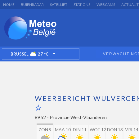
HOME
BUIENRADAR
SATELLIET
STATIONS
WEBCAMS
ACTUALIT
BRUSSEL
27
°C
VERWACHTING
TOGGLE DROPDOWN
WEERBERICHT WULVERGE
8952 -
Provincie West-Vlaanderen
ZON 9
MAA 10
DIN 11
WOE 12
DON 13
VRI 14