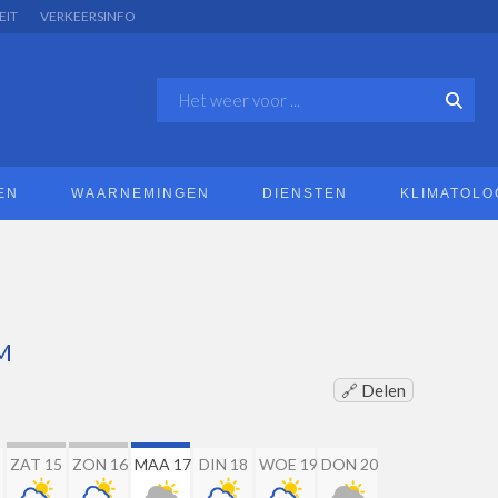
EIT
VERKEERSINFO
EN
WAARNEMINGEN
DIENSTEN
KLIMATOLO
M
🔗 Delen
ZAT 15
ZON 16
MAA 17
DIN 18
WOE 19
DON 20