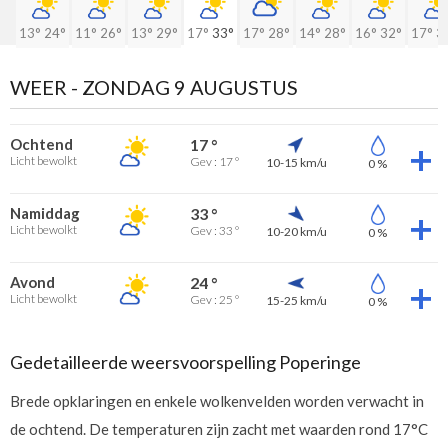
13°
24°
11°
26°
13°
29°
17°
33°
17°
28°
14°
28°
16°
32°
17°
3
WEER -
ZONDAG 9 AUGUSTUS
Ochtend
17 °
Licht bewolkt
Gev : 17 °
10-15 km/u
0 %
Namiddag
33 °
Licht bewolkt
Gev : 33 °
10-20 km/u
0 %
Avond
24 °
Licht bewolkt
Gev : 25 °
15-25 km/u
0 %
Gedetailleerde weersvoorspelling Poperinge
Brede opklaringen en enkele wolkenvelden worden verwacht in
de ochtend. De temperaturen zijn zacht met waarden rond 17°C