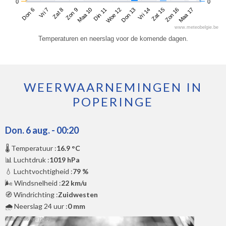
0
0
Don 6
Zon 9
Woe 12
Zat 15
Zat 8
Din 11
Vri 14
Maa 17
Vri 7
Maa 10
Don 13
Zon 16
www.meteobelgie.be
Temperaturen en neerslag voor de komende dagen.
WEERWAARNEMINGEN IN
POPERINGE
Don. 6 aug. - 00:20
🌡️ Temperatuur :
16.9 °C
📊 Luchtdruk :
1019 hPa
💧 Luchtvochtigheid :
79 %
🌬️ Windsnelheid :
22 km/u
🧭 Windrichting :
Zuidwesten
🌧️ Neerslag 24 uur :
0 mm