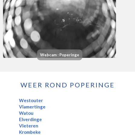
Webcam : Poperinge
WEER ROND POPERINGE
Westouter
Vlamertinge
Watou
Elverdinge
Vleteren
Krombeke