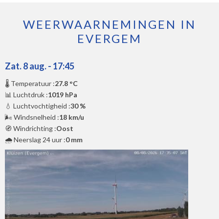
WEERWAARNEMINGEN IN
EVERGEM
Zat. 8 aug. - 17:45
🌡️ Temperatuur :
27.8 °C
📊 Luchtdruk :
1019 hPa
💧 Luchtvochtigheid :
30 %
🌬️ Windsnelheid :
18 km/u
🧭 Windrichting :
Oost
🌧️ Neerslag 24 uur :
0 mm