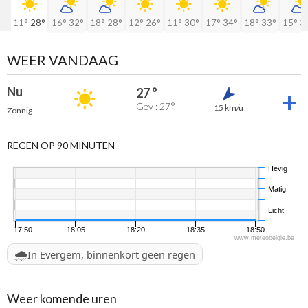
11°
28°
16°
32°
18°
28°
12°
26°
11°
30°
17°
34°
18°
33°
15°
3
WEER VANDAAG
Nu
27 °
Gev : 27°
15 km/u
Zonnig
REGEN OP 90 MINUTEN
Hevig
Matig
Licht
17:50
18:05
18:20
18:35
18:50
www.meteobelgie.be
🌧️
In Evergem, binnenkort geen regen
Weer komende uren