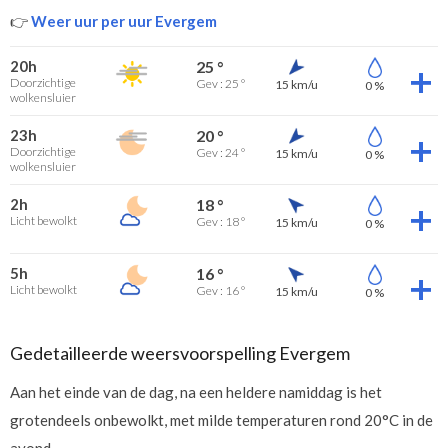
👉
Weer uur per uur Evergem
20h
25 °
Doorzichtige
Gev : 25 °
15 km/u
0 %
wolkensluier
23h
20 °
Doorzichtige
Gev : 24 °
15 km/u
0 %
wolkensluier
2h
18 °
Licht bewolkt
Gev : 18 °
15 km/u
0 %
5h
16 °
Licht bewolkt
Gev : 16 °
15 km/u
0 %
Gedetailleerde weersvoorspelling Evergem
Aan het einde van de dag, na een heldere namiddag is het
grotendeels onbewolkt, met milde temperaturen rond 20°C in de