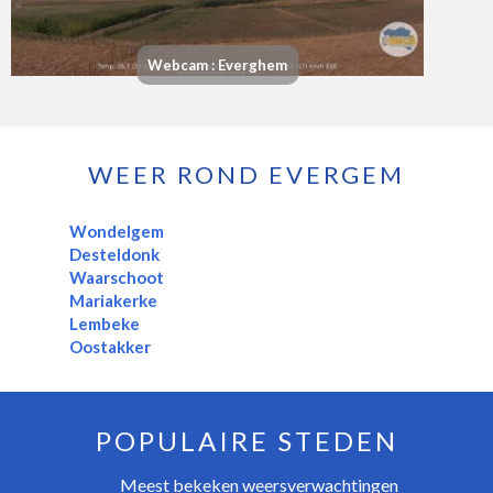
Webcam : Everghem
WEER ROND EVERGEM
Wondelgem
Desteldonk
Waarschoot
Mariakerke
Lembeke
Oostakker
POPULAIRE STEDEN
Meest bekeken weersverwachtingen