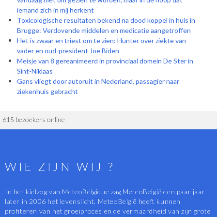
iemand zich in mij herkent
Toxicologische resultaten bekend na dood koppel in huis in
Brugge: Verdovende middelen en medicatie aangetroffen
Het is zwaar en triest om te zien: Hunter over ziekte van
vader en oud-president Joe Biden
Meisje van 8 gereanimeerd in provinciaal domein De Ster in
Sint-Niklaas
Gans vliegt door autoruit in Nederland, passagier naar
ziekenhuis gebracht
615 bezoekers online
WIE ZIJN WIJ ?
In het kielzog van MeteoBelgique zag MeteoBelgië een paar jaar
later in 2006 het levenslicht. MeteoBelgië heeft kunnen
profiteren van het groeiproces en de vermaardheid van zijn grote