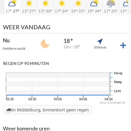
17°
27°
13°
27°
13°
30°
17°
34°
19°
35°
19°
34°
17°
25°
15°
2
WEER VANDAAG
Nu
18 °
Gev : 18°
30 km/u
Heldere nacht
REGEN OP 90 MINUTEN
Hevig
Matig
Licht
03:20
03:35
03:50
04:05
04:20
www.meteobelgie.be
🌧️
In Middelburg, binnenkort geen regen
Weer komende uren