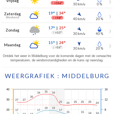
Vrijdag
↑
+10.6°
30 km/u
0 %
19°
|
34°
Zaterdag
Weekend
↑
+9.8°
40 km/u
20 %
17°
|
25°
Zondag
↑
+0.5°
30 km/u
40 %
15°
|
24°
Maandag
↓
−0.6°
30 km/u
20 %
Ontdek het weer in Middelburg voor de komende dagen met de verwachte
temperaturen, de windomstandigheden en de kans op neerslag.
WEERGRAFIEK : MIDDELBURG
40
16
35
35
34
34
34
34
30
30
30
12
27
27
27
27
25
25
25
25
25
25
25
25
24
24
24
24
19
19
19
19
20
8
17
17
17
17
17
17
15
15
15
15
14
14
14
14