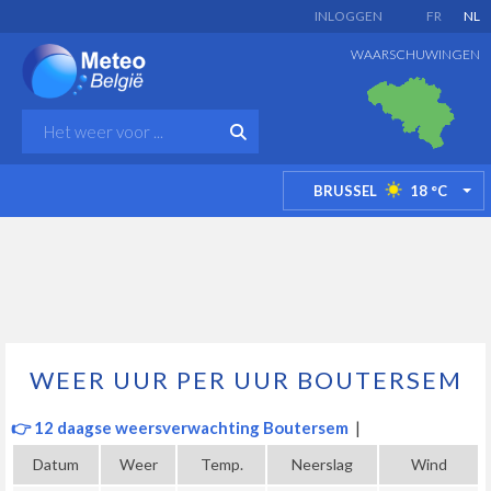
INLOGGEN
FR
NL
WAARSCHUWINGEN
BRUSSEL
18
°C
TO
WEER UUR PER UUR BOUTERSEM
👉 12 daagse weersverwachting Boutersem
|
Datum
Weer
Temp.
Neerslag
Wind