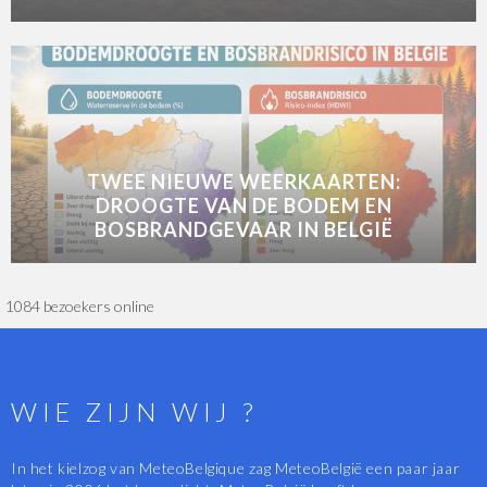
TWEE NIEUWE WEERKAARTEN:
DROOGTE VAN DE BODEM EN
BOSBRANDGEVAAR IN BELGIË
1084 bezoekers online
WIE ZIJN WIJ ?
In het kielzog van MeteoBelgique zag MeteoBelgië een paar jaar