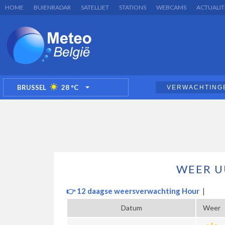
HOME
BUIENRADAR
SATELLIET
STATIONS
WEBCAMS
ACTUALIT
BRUSSEL
28
°C
VERWACHTING
TOGGLE DROPDOWN
WEER U
👉 12 daagse weersverwachting Hour
|
Datum
Weer