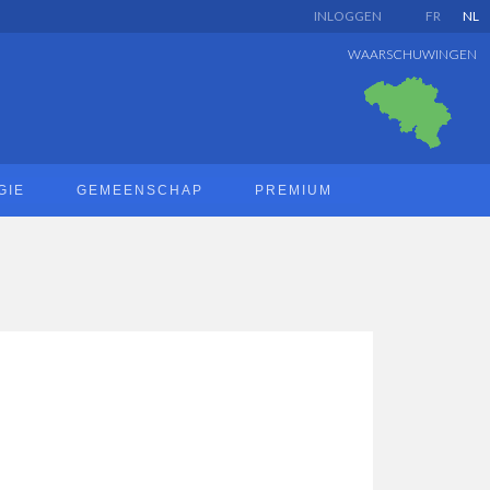
INLOGGEN
FR
NL
WAARSCHUWINGEN
GIE
GEMEENSCHAP
PREMIUM