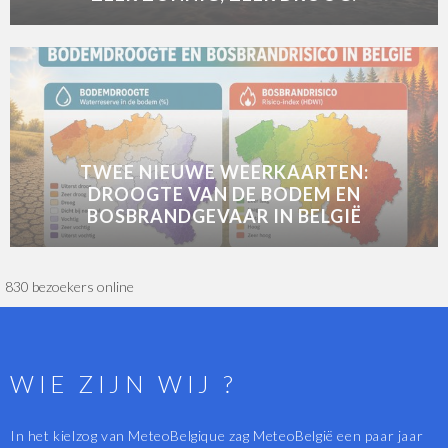
TWEE NIEUWE WEERKAARTEN:
DROOGTE VAN DE BODEM EN
BOSBRANDGEVAAR IN BELGIË
830 bezoekers online
WIE ZIJN WIJ ?
In het kielzog van MeteoBelgique zag MeteoBelgië een paar jaar