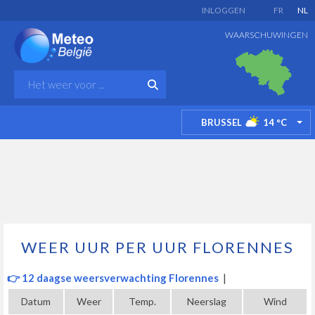
INLOGGEN
FR
NL
WAARSCHUWINGEN
BRUSSEL
14
°C
TO
WEER UUR PER UUR FLORENNES
👉 12 daagse weersverwachting Florennes
|
Datum
Weer
Temp.
Neerslag
Wind