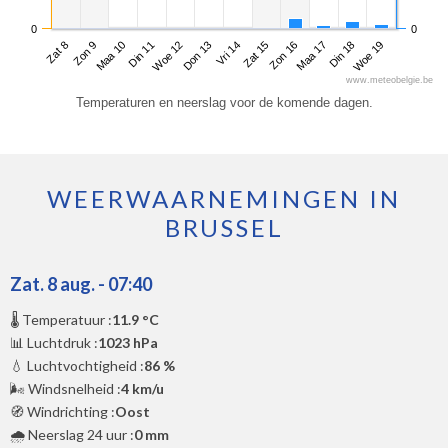
0
0
Zat 8
Din 11
Vri 14
Maa 17
Maa 10
Don 13
Zon 16
Woe 19
Zon 9
Woe 12
Zat 15
Din 18
www.meteobelgie.be
Temperaturen en neerslag voor de komende dagen.
WEERWAARNEMINGEN IN
BRUSSEL
Zat. 8 aug. - 07:40
🌡️ Temperatuur :
11.9 °C
📊 Luchtdruk :
1023 hPa
💧 Luchtvochtigheid :
86 %
🌬️ Windsnelheid :
4 km/u
🧭 Windrichting :
Oost
🌧️ Neerslag 24 uur :
0 mm