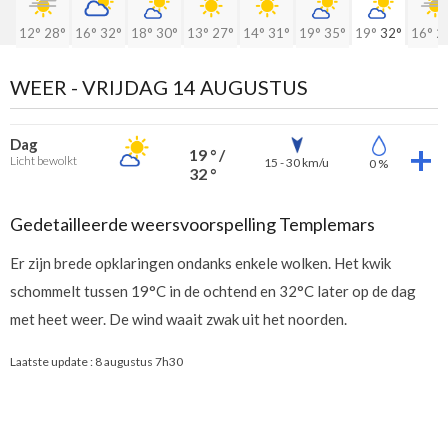
12°
28°
16°
32°
18°
30°
13°
27°
14°
31°
19°
35°
19°
32°
16°
2
WEER -
VRIJDAG 14 AUGUSTUS
Dag
19 ° /
Licht bewolkt
15 - 30 km/u
0 %
32 °
Gedetailleerde weersvoorspelling Templemars
Er zijn brede opklaringen ondanks enkele wolken. Het kwik
schommelt tussen 19°C in de ochtend en 32°C later op de dag
met heet weer. De wind waait zwak uit het noorden.
Laatste update :
8 augustus 7h30