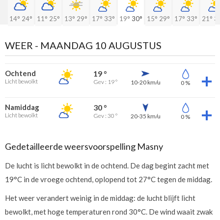
14°
24°
11°
25°
13°
29°
17°
33°
19°
30°
15°
29°
17°
33°
21°
3
WEER -
MAANDAG 10 AUGUSTUS
Ochtend
19 °
Licht bewolkt
Gev : 19 °
10-20 km/u
0 %
Namiddag
30 °
Licht bewolkt
Gev : 30 °
20-35 km/u
0 %
Gedetailleerde weersvoorspelling Masny
De lucht is licht bewolkt in de ochtend. De dag begint zacht met
19°C in de vroege ochtend, oplopend tot 27°C tegen de middag.
Het weer verandert weinig in de middag: de lucht blijft licht
bewolkt, met hoge temperaturen rond 30°C. De wind waait zwak