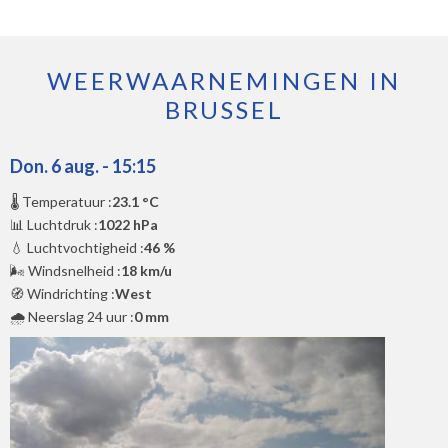
WEERWAARNEMINGEN IN
BRUSSEL
Don. 6 aug. - 15:15
🌡️ Temperatuur :
23.1 °C
📊 Luchtdruk :
1022 hPa
💧 Luchtvochtigheid :
46 %
🌬️ Windsnelheid :
18 km/u
🧭 Windrichting :
West
🌧️ Neerslag 24 uur :
0 mm