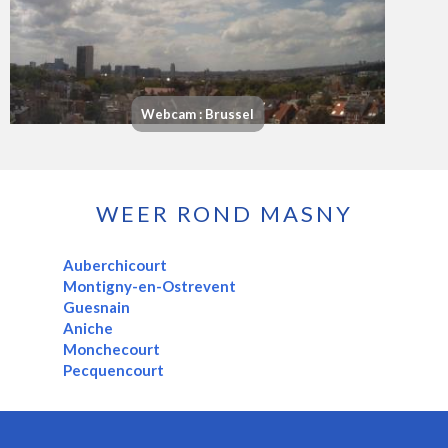
Webcam : Brussel
WEER ROND MASNY
Auberchicourt
Montigny-en-Ostrevent
Guesnain
Aniche
Monchecourt
Pecquencourt