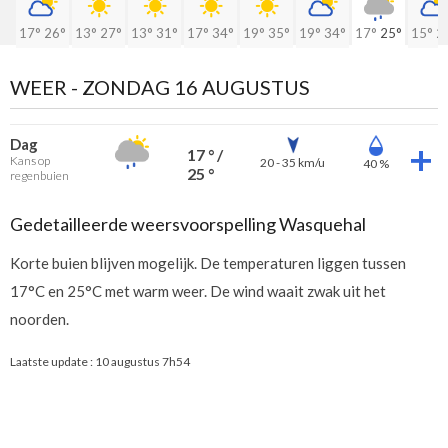
17°
26°
13°
27°
13°
31°
17°
34°
19°
35°
19°
34°
17°
25°
15°
2
WEER -
ZONDAG 16 AUGUSTUS
Dag
17 ° /
Kans op
20 - 35 km/u
40 %
25 °
regenbuien
Gedetailleerde weersvoorspelling Wasquehal
Korte buien blijven mogelijk. De temperaturen liggen tussen
17°C en 25°C met warm weer. De wind waait zwak uit het
noorden.
Laatste update :
10 augustus 7h54