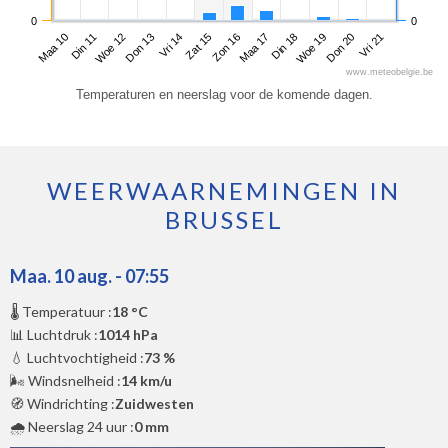
0
0
Maa 10
Don 13
Zon 16
Woe 19
Woe 12
Zat 15
Din 18
Vri 21
Din 11
Vri 14
Maa 17
Don 20
www.meteobelgie.be
Temperaturen en neerslag voor de komende dagen.
WEERWAARNEMINGEN IN
BRUSSEL
Maa. 10 aug. - 07:55
🌡️ Temperatuur :
18 °C
📊 Luchtdruk :
1014 hPa
💧 Luchtvochtigheid :
73 %
🌬️ Windsnelheid :
14 km/u
🧭 Windrichting :
Zuidwesten
🌧️ Neerslag 24 uur :
0 mm