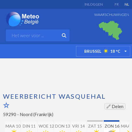
INLOGGEN
FR
NL
WAARSCHUWINGEN
BRUSSEL
18
°C
TO
WEERBERICHT WASQUEHAL
🔗 Delen
59290 -
Noord (Frankrijk)
MAA 10
DIN 11
WOE 12
DON 13
VRI 14
ZAT 15
ZON 16
MAA 