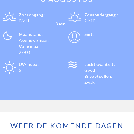
Zonsopgang :
Zonsondergang :
06:11
21:10
-3 min
Maanstand :
Sint :
Asgrauwe maan
Volle maan :
27/08
UV-index :
Luchtkwaliteit:
5
Goed
Bijvoetpollen:
Zwak
WEER DE KOMENDE DAGEN