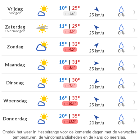
Weersverwachting voor Hespérange voor de komende 7 dagen
Dag
Weer
Temperaturen
Wind
Neerslag
10°
|
25°
Vrijdag
Morgen
↑
+1.6°
25 km/u
0 %
11°
|
29°
Zaterdag
Overmorgen
↑
+5.9°
25 km/u
0 %
15°
|
32°
Zondag
↑
+9.2°
25 km/u
0 %
18°
|
31°
Maandag
↑
+8.4°
35 km/u
0 %
15°
|
30°
Dinsdag
↑
+7.4°
20 km/u
0 %
16°
|
33°
Woensdag
↑
+10.4°
25 km/u
0 %
20°
|
35°
Donderdag
↑
+12.5°
20 km/u
0 %
Ontdek het weer in Hespérange voor de komende dagen met de verwachte
temperaturen, de windomstandigheden en de kans op neerslag.