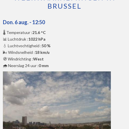
BRUSSEL
Don. 6 aug. - 12:50
🌡️ Temperatuur :
21.6 °C
📊 Luchtdruk :
1022 hPa
💧 Luchtvochtigheid :
50 %
🌬️ Windsnelheid :
18 km/u
🧭 Windrichting :
West
🌧️ Neerslag 24 uur :
0 mm