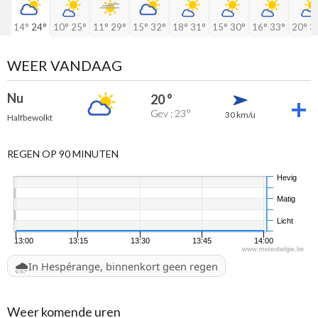
14°
24°
10°
25°
11°
29°
15°
32°
18°
31°
15°
30°
16°
33°
20°
3
WEER VANDAAG
Nu
20 °
Gev : 23°
30 km/u
Halfbewolkt
REGEN OP 90 MINUTEN
Hevig
Matig
Licht
13:00
13:15
13:30
13:45
14:00
www.meteobelgie.be
🌧️
In Hespérange, binnenkort geen regen
Weer komende uren