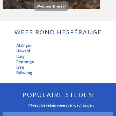
Webcam : Brussel
WEER ROND HESPÉRANGE
Alzingen
Howald
Itzig
Fentange
Izeg
Béiweng
POPULAIRE STEDEN
Meest bekeken weersverwachtingen