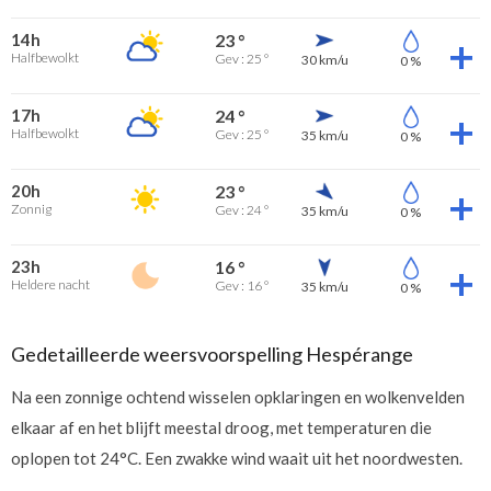
14h
23 °
Halfbewolkt
Gev : 25 °
30 km/u
0 %
17h
24 °
Halfbewolkt
Gev : 25 °
35 km/u
0 %
20h
23 °
Zonnig
Gev : 24 °
35 km/u
0 %
23h
16 °
Heldere nacht
Gev : 16 °
35 km/u
0 %
Gedetailleerde weersvoorspelling Hespérange
Na een zonnige ochtend wisselen opklaringen en wolkenvelden
elkaar af en het blijft meestal droog, met temperaturen die
oplopen tot 24°C. Een zwakke wind waait uit het noordwesten.