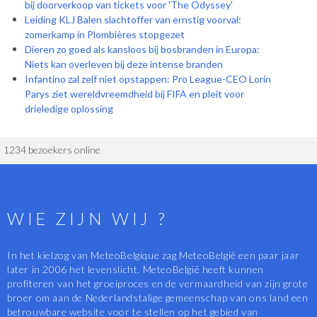
bij doorverkoop van tickets voor 'The Odyssey'
Leiding KLJ Balen slachtoffer van ernstig voorval:
zomerkamp in Plombières stopgezet
Dieren zo goed als kansloos bij bosbranden in Europa:
Niets kan overleven bij deze intense branden
Infantino zal zelf niet opstappen: Pro League-CEO Lorin
Parys ziet wereldvreemdheid bij FIFA en pleit voor
drieledige oplossing
1234 bezoekers online
WIE ZIJN WIJ ?
In het kielzog van MeteoBelgique zag MeteoBelgië een paar jaar
later in 2006 het levenslicht. MeteoBelgië heeft kunnen
profiteren van het groeiproces en de vermaardheid van zijn grote
broer om aan de Nederlandstalige gemeenschap van ons land een
betrouwbare website voor te stellen op het gebied van