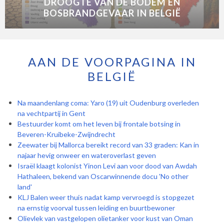
DROOGTE VAN DE BODEM EN
BOSBRANDGEVAAR IN BELGIË
AAN DE VOORPAGINA IN
BELGIË
Na maandenlang coma: Yaro (19) uit Oudenburg overleden
na vechtpartij in Gent
Bestuurder komt om het leven bij frontale botsing in
Beveren-Kruibeke-Zwijndrecht
Zeewater bij Mallorca bereikt record van 33 graden: Kan in
najaar hevig onweer en wateroverlast geven
Israël klaagt kolonist Yinon Levi aan voor dood van Awdah
Hathaleen, bekend van Oscarwinnende docu 'No other
land'
KLJ Balen weer thuis nadat kamp vervroegd is stopgezet
na ernstig voorval tussen leiding en buurtbewoner
Olievlek van vastgelopen olietanker voor kust van Oman