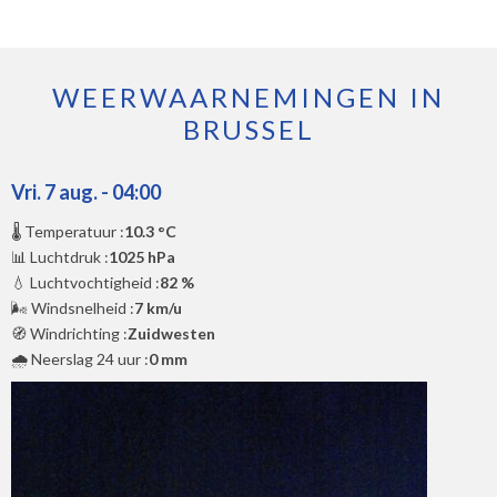
WEERWAARNEMINGEN IN
BRUSSEL
Vri. 7 aug. - 04:00
🌡️ Temperatuur :
10.3 °C
📊 Luchtdruk :
1025 hPa
💧 Luchtvochtigheid :
82 %
🌬️ Windsnelheid :
7 km/u
🧭 Windrichting :
Zuidwesten
🌧️ Neerslag 24 uur :
0 mm