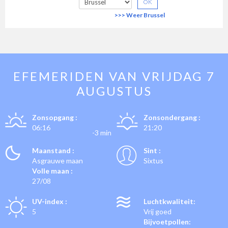
>>> Weer Brussel
EFEMERIDEN VAN
VRIJDAG 7
AUGUSTUS
Zonsopgang :
Zonsondergang :
06:16
21:20
-3 min
Maanstand :
Sint :
Asgrauwe maan
Sixtus
Volle maan :
27/08
UV-index :
Luchtkwaliteit:
5
Vrij goed
Bijvoetpollen: