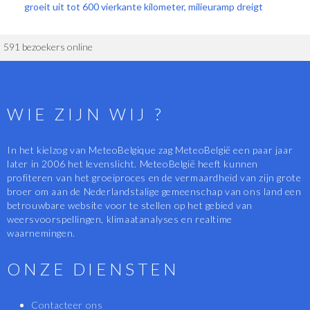
groeit uit tot 600 vierkante kilometer, milieuramp dreigt
591 bezoekers online
WIE ZIJN WIJ ?
In het kielzog van MeteoBelgique zag MeteoBelgië een paar jaar
later in 2006 het levenslicht. MeteoBelgië heeft kunnen
profiteren van het groeiproces en de vermaardheid van zijn grote
broer om aan de Nederlandstalige gemeenschap van ons land een
betrouwbare website voor te stellen op het gebied van
weersvoorspellingen, klimaatanalyses en realtime
waarnemingen.
ONZE DIENSTEN
Contacteer ons