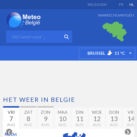
INLOGGEN
FR
NL
WAARSCHUWINGEN
BRUSSEL
11
°C
TO
HET WEER IN BELGIE
VRI
ZAT
ZON
MAA
DIN
WOE
DON
VRI
7
8
9
10
11
12
13
14
AUG
AUG
AUG
AUG
AUG
AUG
AUG
AUG
❮
❯
Nacht