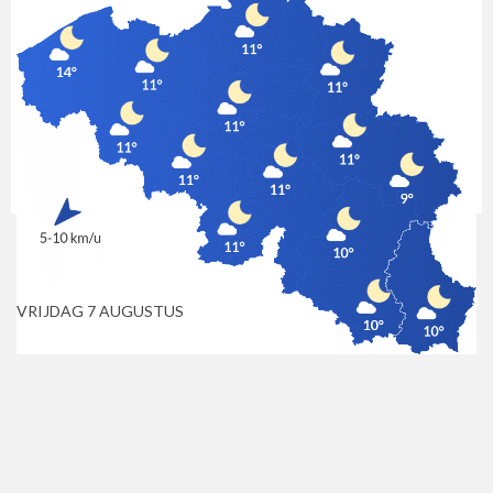
NACHT
OCHTEND
NAMIDDAG
AVOND
Het belooft een mooie zomerdag te worden, met over het hele
land overwegend zonnig weer. De temperaturen schommelen
tussen 22 en 26 °C, wat zorgt voor aangename warmte zonder
dat het te heet wordt. Het blijft van ’s ochtends tot ’s avonds
droog.
Laatste update : 6 augustus 22h00
VRIJDAG 7 AUGUSTUS