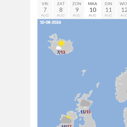
VRI
ZAT
ZON
MAA
DIN
WO
7
8
9
10
11
1
AUG
AUG
AUG
AUG
AUG
AU