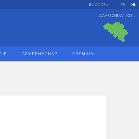
INLOGGEN
FR
NL
WAARSCHUWINGEN
GIE
GEMEENSCHAP
PREMIUM