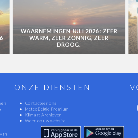
WAARNEMINGEN JULI 2026 : ZEER
6
WARM, ZEER ZONNIG, ZEER
DROOG.
ONZE DIENSTEN
V
een
Contacteer ons
MeteoBelgie Premium
ë
Klimaat Archieven
Weer op uw website
 van