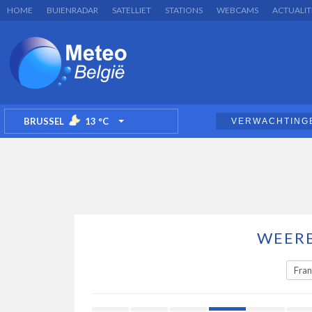
HOME
BUIENRADAR
SATELLIET
STATIONS
WEBCAMS
ACTUALIT
BRUSSEL
13
°C
VERWACHTING
TOGGLE DROPDOWN
WEERB