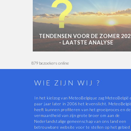
TENDENSEN VOOR DE ZOMER 202
- LAATSTE ANALYSE
879 bezoekers online
WIE ZIJN WIJ ?
In het kielzog van MeteoBelgique zag MeteoBelgië 
paar jaar later in 2006 het levenslicht. MeteoBelgi
heeft kunnen profiteren van het groeiproces en de
vermaardheid van zijn grote broer om aan de
Nederlandstalige gemeenschap van ons land een
betrouwbare website voor te stellen op het gebied