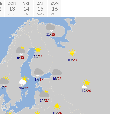
E
DON
VRI
ZAT
ZON
2
13
14
15
16
G
AUG
AUG
AUG
AUG