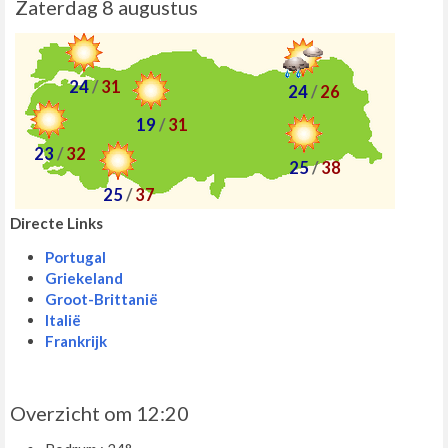
Zaterdag 8 augustus
24
/
31
24
/
26
19
/
31
23
/
32
25
/
38
25
/
37
Directe Links
Portugal
Griekeland
Groot-Brittanië
Italië
Frankrijk
Overzicht om 12:20