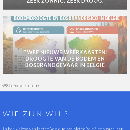
ZEER ZONNIG, ZEER DROOG.
TWEE NIEUWE WEERKAARTEN:
DROOGTE VAN DE BODEM EN
BOSBRANDGEVAAR IN BELGIË
698 bezoekers online
WIE ZIJN WIJ ?
In het kielzog van MeteoBelgique zag MeteoBelgië een paar jaar