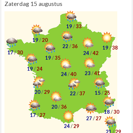
Zaterdag 15 augustus
19
/
33
19
/
20
22
/
36
19
/
38
17
/
30
24
/
42
19
/
35
19
/
24
23
/
41
24
/
40
20
/
29
15
/
25
22
/
37
20
/
36
18
/
30
17
/
27
27
/
27
24
/
29
21
/
29