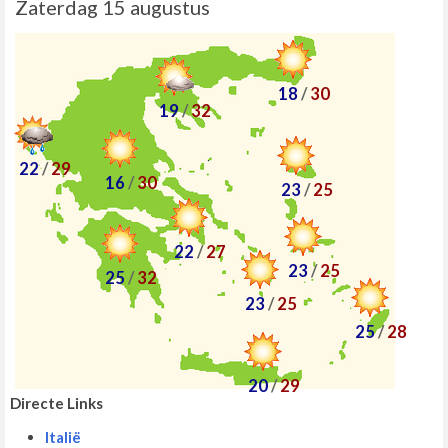
Zaterdag 15 augustus
18
/
30
19
/
32
22
/
29
16
/
30
23
/
25
22
/
27
23
/
25
25
/
32
23
/
25
25
/
28
20
/
29
Directe Links
Italië