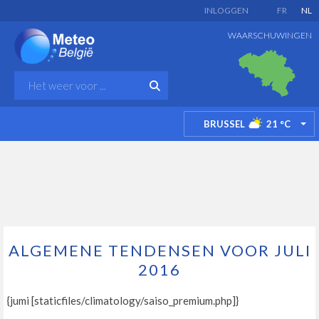
INLOGGEN
FR
NL
WAARSCHUWINGEN
BRUSSEL
21
°C
TO
ALGEMENE TENDENSEN VOOR JULI
2016
{jumi [staticfiles/climatology/saiso_premium.php]}