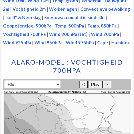
Wind 10m
|
Wind 10m
|
Temp. grond
|
Windchill
|
Dauwpunt
2m
|
Vochtigheid 2m
|
Wolkenlagen
|
Convectieve bewolking
|
Iso 0° & Neerslag
|
Sneeuwaccumulatie sinds 0u
|
Geopotentieel 500hPa
|
Temp. 500hPa
|
Temp. 850hPa
|
Vochtigheid 700hPa
|
Wind 300hPa (Jet)
|
Wind 700hPa
|
Wind 925hPa
|
Wind 950hPa
|
Wind 975hPa
|
Cape
|
Humidex
ALARO-MODEL : VOCHTIGHEID
700HPA
<
Play
>