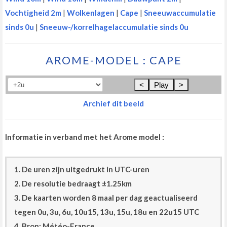
Vochtigheid 2m
|
Wolkenlagen
|
Cape
|
Sneeuwaccumulatie
sinds 0u
|
Sneeuw-/korrelhagelaccumulatie sinds 0u
AROME-MODEL : CAPE
<
Play
>
Archief dit beeld
Informatie in verband met het Arome model :
1. De uren zijn uitgedrukt in UTC-uren
2. De resolutie bedraagt ±1.25km
3. De kaarten worden 8 maal per dag geactualiseerd
tegen 0u, 3u, 6u, 10u15, 13u, 15u, 18u en 22u15 UTC
4. Bron: Météo-France