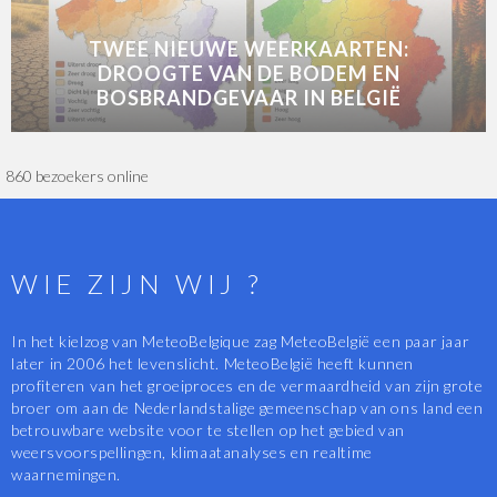
TWEE NIEUWE WEERKAARTEN:
DROOGTE VAN DE BODEM EN
BOSBRANDGEVAAR IN BELGIË
860 bezoekers online
WIE ZIJN WIJ ?
In het kielzog van MeteoBelgique zag MeteoBelgië een paar jaar
later in 2006 het levenslicht. MeteoBelgië heeft kunnen
profiteren van het groeiproces en de vermaardheid van zijn grote
broer om aan de Nederlandstalige gemeenschap van ons land een
betrouwbare website voor te stellen op het gebied van
weersvoorspellingen, klimaatanalyses en realtime
waarnemingen.