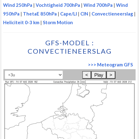
Wind 250hPa
|
Vochtigheid 700hPa
|
Wind 700hPa
|
Wind
950hPa
|
ThetaE 850hPa
|
Cape/LI
|
CIN
|
Convectieneerslag
|
Heliciteit 0-3 km
|
Storm Motion
GFS-MODEL :
CONVECTIENEERSLAG
>>> Meteogram GFS
<
Play
>