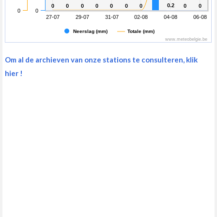
0.2
0.2
0
0
0
0
0
0
0
0
0
0
0
0
0
0
0
0
0
0
0
0
27-07
29-07
31-07
02-08
04-08
06-08
Neerslag (mm)
Totale (mm)
www.meteobelgie.be
Om al de archieven van onze stations te consulteren, klik
hier !