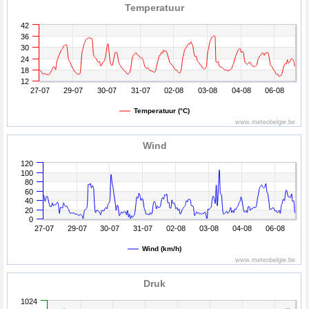
Temperatuur
42
36
30
24
18
12
27-07
29-07
30-07
31-07
02-08
03-08
04-08
06-08
Temperatuur (°C)
www.meteobelgie.be
Wind
120
100
80
60
40
20
0
27-07
29-07
30-07
31-07
02-08
03-08
04-08
06-08
Wind (km/h)
www.meteobelgie.be
Druk
1024