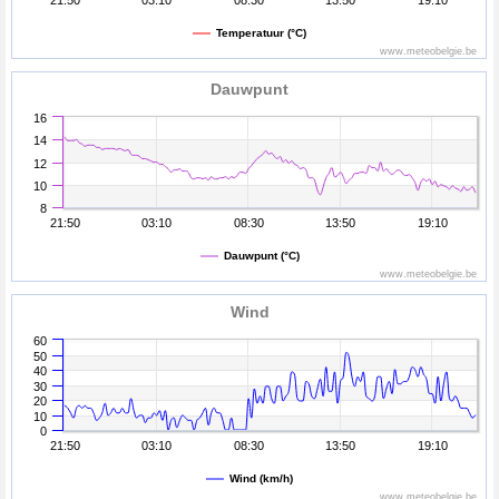
21:50
03:10
08:30
13:50
19:10
Temperatuur (°C)
www.meteobelgie.be
Dauwpunt
16
14
12
10
8
21:50
03:10
08:30
13:50
19:10
Dauwpunt (°C)
www.meteobelgie.be
Wind
60
50
40
30
20
10
0
21:50
03:10
08:30
13:50
19:10
Wind (km/h)
www.meteobelgie.be