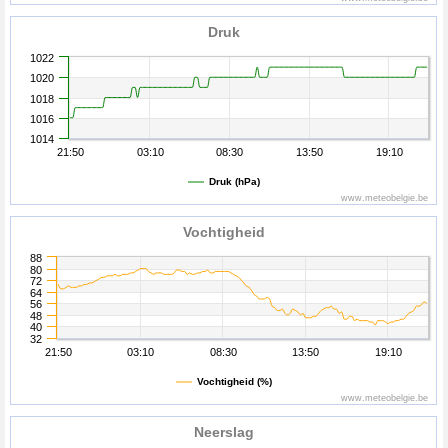
Druk
1022
1020
1018
1016
1014
21:50
03:10
08:30
13:50
19:10
Druk (hPa)
www.meteobelgie.be
Vochtigheid
88
80
72
64
56
48
40
32
21:50
03:10
08:30
13:50
19:10
Vochtigheid (%)
www.meteobelgie.be
Neerslag