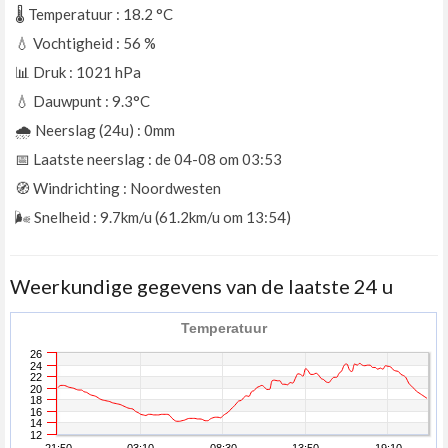
🌡️ Temperatuur : 18.2
°C
💧 Vochtigheid : 56
%
📊 Druk : 1021
hPa
💧 Dauwpunt : 9.3°C
🌧️ Neerslag (24u) : 0mm
📅 Laatste neerslag : de 04-08 om 03:53
🧭 Windrichting : Noordwesten
🌬️ Snelheid : 9.7km/u (61.2km/u om 13:54)
Weerkundige gegevens van de laatste 24 u
Temperatuur
26
24
22
20
18
16
14
12