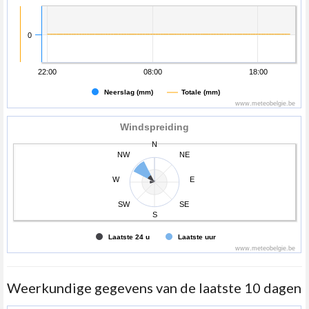
0
22:00
08:00
18:00
Neerslag (mm)
Totale (mm)
www.meteobelgie.be
Windspreiding
N
NW
NE
W
E
SW
SE
S
Laatste 24 u
Laatste uur
www.meteobelgie.be
Weerkundige gegevens van de laatste 10 dagen