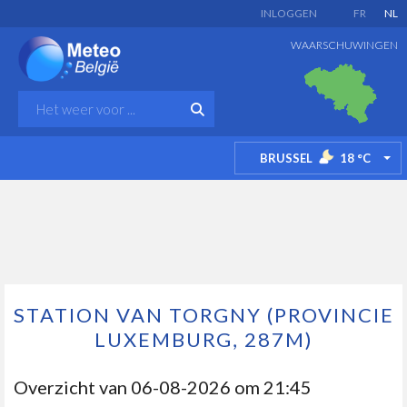
INLOGGEN
FR
NL
WAARSCHUWINGEN
BRUSSEL
18
°C
TO
STATION VAN TORGNY (PROVINCIE
LUXEMBURG, 287M)
Overzicht van
06-08-2026 om 21:45