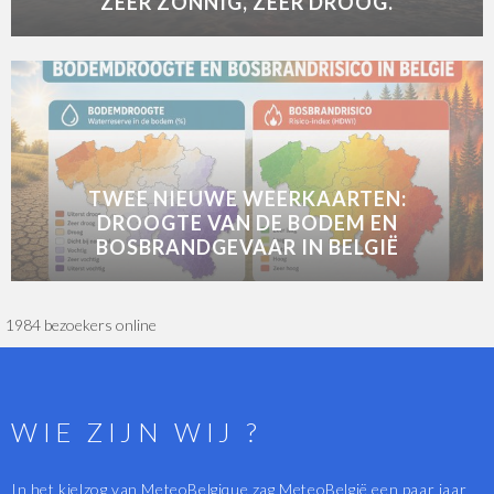
ZEER ZONNIG, ZEER DROOG.
TWEE NIEUWE WEERKAARTEN:
DROOGTE VAN DE BODEM EN
BOSBRANDGEVAAR IN BELGIË
1984 bezoekers online
WIE ZIJN WIJ ?
In het kielzog van MeteoBelgique zag MeteoBelgië een paar jaar