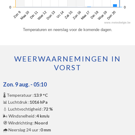
0
0
Zon 9
Woe 12
Zat 15
Din 18
Din 11
Vri 14
Maa 17
Don 20
Maa 10
Don 13
Zon 16
Woe 19
www.meteobelgie.be
Temperaturen en neerslag voor de komende dagen.
WEERWAARNEMINGEN IN
VORST
Zon. 9 aug. - 05:10
🌡️ Temperatuur :
13.9 °C
📊 Luchtdruk :
1016 hPa
💧 Luchtvochtigheid :
72 %
🌬️ Windsnelheid :
4 km/u
🧭 Windrichting :
Noord
🌧️ Neerslag 24 uur :
0 mm