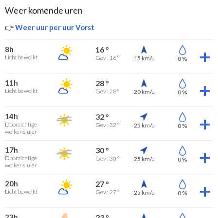
Weer komende uren
👉
Weer uur per uur Vorst
8h
16 °
Licht bewolkt
Gev : 16 °
15 km/u
0 %
11h
28 °
Licht bewolkt
Gev : 28 °
20 km/u
0 %
14h
32 °
Doorzichtige
Gev : 32 °
25 km/u
0 %
wolkensluier
17h
30 °
Doorzichtige
Gev : 30 °
25 km/u
0 %
wolkensluier
20h
27 °
Licht bewolkt
Gev : 27 °
25 km/u
0 %
23h
23 °