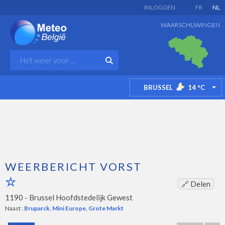
INLOGGEN
FR
NL
WAARSCHUWINGEN
BRUSSEL
14
°C
TO
WEERBERICHT VORST
🔗 Delen
1190 -
Brussel Hoofdstedelijk Gewest
Naast :
Bruparck
,
Mini Europe
,
Grote Markt