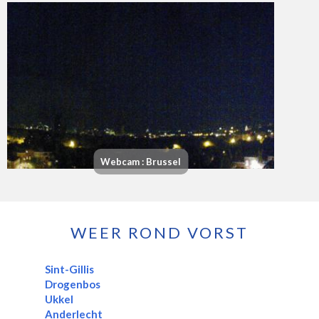
Webcam : Brussel
WEER ROND VORST
Sint-Gillis
Drogenbos
Ukkel
Anderlecht