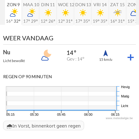
ZON 9
MAA 10
DIN 11
WOE 12
DON 13
VRI 14
ZAT 15
ZON 
16°
32°
17°
29°
12°
26°
12°
31°
17°
35°
19°
35°
16°
31°
15°
2
WEER VANDAAG
Nu
14 °
Gev : 14°
15 km/u
Licht bewolkt
REGEN OP 90 MINUTEN
Hevig
Matig
Licht
05:15
05:30
05:45
06:00
06:15
www.meteobelgie.be
🌧️
In Vorst, binnenkort geen regen