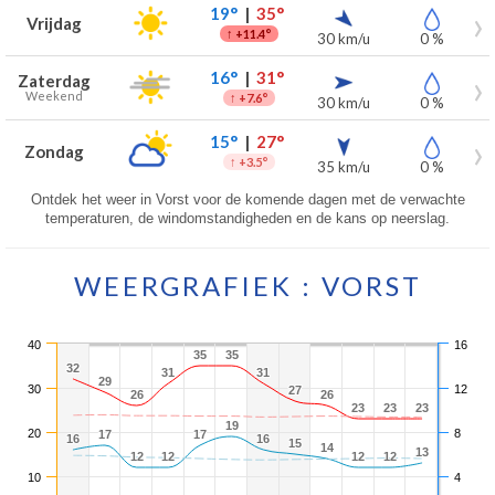
19°
|
35°
Vrijdag
↑
+11.4°
30 km/u
0 %
16°
|
31°
Zaterdag
Weekend
↑
+7.6°
30 km/u
0 %
15°
|
27°
Zondag
↑
+3.5°
35 km/u
0 %
Ontdek het weer in Vorst voor de komende dagen met de verwachte
temperaturen, de windomstandigheden en de kans op neerslag.
WEERGRAFIEK : VORST
40
16
35
35
35
35
32
32
31
31
31
31
29
29
30
12
27
27
26
26
26
26
23
23
23
23
23
23
19
19
20
8
17
17
17
17
16
16
16
16
15
15
14
14
13
13
12
12
12
12
12
12
12
12
10
4