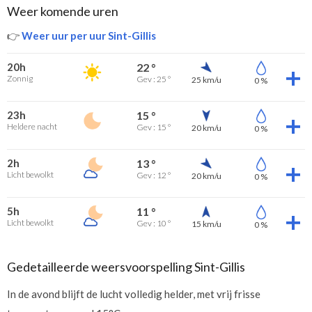
Weer komende uren
👉
Weer uur per uur Sint-Gillis
20h
22 °
Zonnig
Gev : 25 °
25 km/u
0 %
23h
15 °
Heldere nacht
Gev : 15 °
20 km/u
0 %
2h
13 °
Licht bewolkt
Gev : 12 °
20 km/u
0 %
5h
11 °
Licht bewolkt
Gev : 10 °
15 km/u
0 %
Gedetailleerde weersvoorspelling Sint-Gillis
In de avond blijft de lucht volledig helder, met vrij frisse