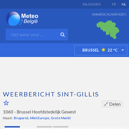
INLOGGEN
FR
NL
WAARSCHUWINGEN
BRUSSEL
22
°C
TO
WEERBERICHT SINT-GILLIS
🔗 Delen
1060 -
Brussel Hoofdstedelijk Gewest
Naast :
Bruparck
,
Mini Europe
,
Grote Markt