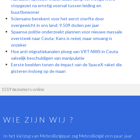
stopgezet na ernstig voorval tussen leiding en
buurtbewoner
Sciensano berekent voor het eerst sterfte door
overgewicht in ons land: 9.509 doden per jaar
Spaanse politie onderzoekt plannen voor nieuwe massale
oversteek naar Ceuta: Kans is reëel, maar omvang is
onzeker
Hoe anti-migratiekanalen ploeg van VRT NWS in Ceuta
valselijk beschuldigen van manipulatie
Eerste beelden tonen de impact van de SpaceX-raket die
gisteren insloeg op de maan
1519 bezoekers online
WIE ZIJN WIJ ?
In het kielzog van MeteoBelgique zag MeteoBelgië een paar jaar