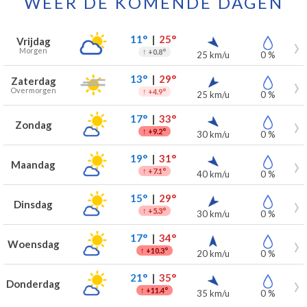
WEER DE KOMENDE DAGEN
Weersverwachting voor Sint-Gillis voor de komende 7 dagen
Dag
Weer
Temperaturen
Wind
Neerslag
11°
|
25°
Vrijdag
Morgen
↑
+0.8°
25 km/u
0 %
13°
|
29°
Zaterdag
Overmorgen
↑
+4.9°
25 km/u
0 %
17°
|
33°
Zondag
↑
+9.2°
30 km/u
0 %
19°
|
31°
Maandag
↑
+7.1°
40 km/u
0 %
15°
|
29°
Dinsdag
↑
+5.3°
30 km/u
0 %
17°
|
34°
Woensdag
↑
+10.3°
20 km/u
0 %
21°
|
35°
Donderdag
↑
+11.4°
35 km/u
0 %