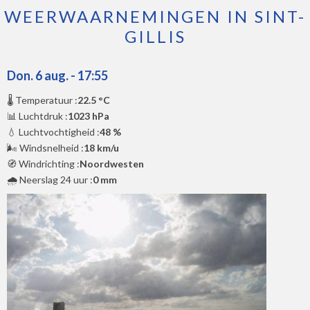
WEERWAARNEMINGEN IN SINT-
GILLIS
Don. 6 aug. - 17:55
🌡️ Temperatuur :
22.5 °C
📊 Luchtdruk :
1023 hPa
💧 Luchtvochtigheid :
48 %
🌬️ Windsnelheid :
18 km/u
🧭 Windrichting :
Noordwesten
🌧️ Neerslag 24 uur :
0 mm