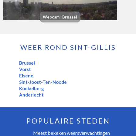
Webcam : Brussel
WEER ROND SINT-GILLIS
Brussel
Vorst
Elsene
Sint-Joost-Ten-Noode
Koekelberg
Anderlecht
POPULAIRE STEDEN
Meest bekeken weersverwachtingen