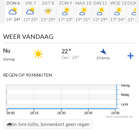
DON 6
VRI 7
ZAT 8
ZON 9
MAA 10
DIN 11
WOE 12
DON 
14°
24°
11°
25°
13°
29°
17°
33°
19°
31°
15°
29°
17°
34°
21°
3
WEER VANDAAG
Nu
22 °
Gev : 24°
25 km/u
Zonnig
REGEN OP 90 MINUTEN
Hevig
Matig
Licht
18:00
18:15
18:30
18:45
19:00
www.meteobelgie.be
🌧️
In Sint-Gillis, binnenkort geen regen