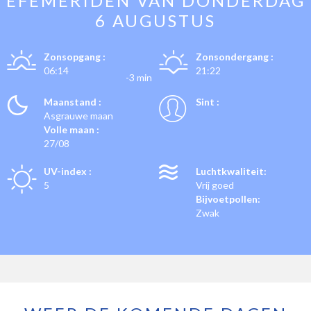
EFEMERIDEN VAN
DONDERDAG
6 AUGUSTUS
Zonsopgang :
Zonsondergang :
06:14
21:22
-3 min
Maanstand :
Sint :
Asgrauwe maan
Volle maan :
27/08
UV-index :
Luchtkwaliteit:
5
Vrij goed
Bijvoetpollen:
Zwak