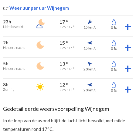
👉
Weer uur per uur Wijnegem
23h
17 °
Licht bewolkt
Gev : 17 °
15 km/u
0 %
2h
15 °
Heldere nacht
Gev : 15 °
15 km/u
0 %
5h
13 °
Heldere nacht
Gev : 13 °
20 km/u
0 %
8h
12 °
Zonnig
Gev : 11 °
20 km/u
0 %
Gedetailleerde weersvoorspelling Wijnegem
In de loop van de avond blijft de lucht licht bewolkt, met milde
temperaturen rond 17°C.