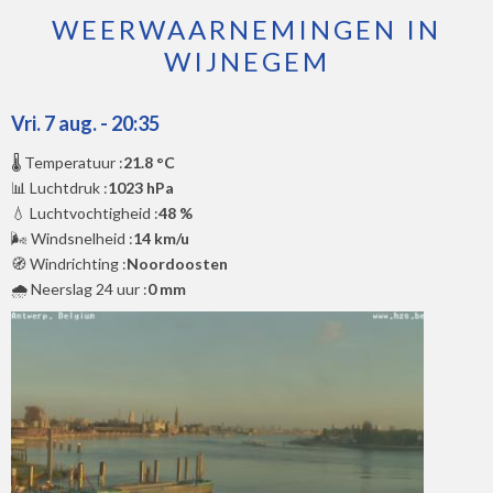
WEERWAARNEMINGEN IN
WIJNEGEM
Vri. 7 aug. - 20:35
🌡️ Temperatuur :
21.8 °C
📊 Luchtdruk :
1023 hPa
💧 Luchtvochtigheid :
48 %
🌬️ Windsnelheid :
14 km/u
🧭 Windrichting :
Noordoosten
🌧️ Neerslag 24 uur :
0 mm