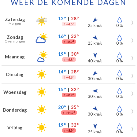
WEER DE KOMENDE DAGEN
Weersverwachting voor Wijnegem voor de komende 7 dagen
Dag
Weer
Temperaturen
Wind
Neerslag
12°
|
28°
Zaterdag
Morgen
↑
+4.5°
25 km/u
0 %
16°
|
32°
Zondag
Overmorgen
↑
+8.7°
25 km/u
0 %
19°
|
30°
Maandag
↑
+6.8°
40 km/u
0 %
14°
|
28°
Dinsdag
↑
+4.8°
30 km/u
0 %
15°
|
32°
Woensdag
↑
+8.9°
30 km/u
0 %
20°
|
35°
Donderdag
↑
+11.9°
30 km/u
0 %
19°
|
32°
Vrijdag
↑
+8.9°
25 km/u
0 %