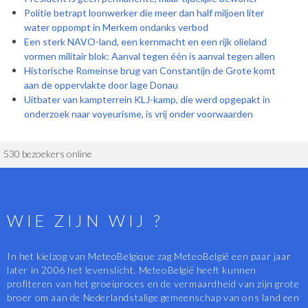
Politie betrapt loonwerker die meer dan half miljoen liter
water oppompt in Merkem ondanks verbod
Een sterk NAVO-land, een kernmacht en een rijk olieland
vormen militair blok: Aanval tegen één is aanval tegen allen
Historische Romeinse brug van Constantijn de Grote komt
aan de oppervlakte door lage Donau
Uitbater van kampterrein KLJ-kamp, die werd opgepakt in
onderzoek naar voyeurisme, is vrij onder voorwaarden
530 bezoekers online
WIE ZIJN WIJ ?
In het kielzog van MeteoBelgique zag MeteoBelgië een paar jaar
later in 2006 het levenslicht. MeteoBelgië heeft kunnen
profiteren van het groeiproces en de vermaardheid van zijn grote
broer om aan de Nederlandstalige gemeenschap van ons land een