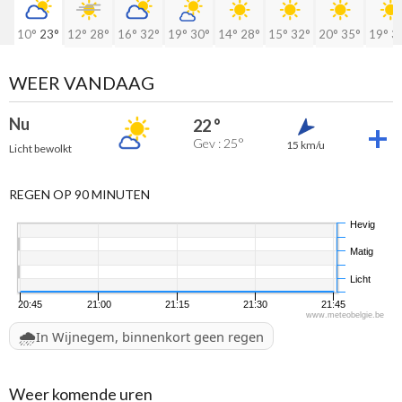
10°
23°
12°
28°
16°
32°
19°
30°
14°
28°
15°
32°
20°
35°
19°
3
WEER VANDAAG
Nu
22 °
Gev : 25°
15 km/u
Licht bewolkt
REGEN OP 90 MINUTEN
Hevig
Matig
Licht
20:45
21:00
21:15
21:30
21:45
www.meteobelgie.be
🌧️
In Wijnegem, binnenkort geen regen
Weer komende uren