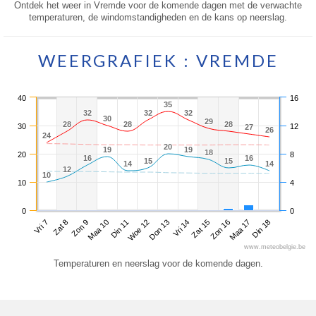
Ontdek het weer in Vremde voor de komende dagen met de verwachte
temperaturen, de windomstandigheden en de kans op neerslag.
WEERGRAFIEK : VREMDE
40
16
35
35
32
32
32
32
32
32
30
30
29
29
28
28
28
28
28
28
30
12
27
27
26
26
24
24
20
20
19
19
19
19
18
18
20
8
16
16
16
16
15
15
15
15
14
14
14
14
12
12
10
10
10
4
0
0
Vri 7
Maa 10
Don 13
Zon 16
Zon 9
Woe 12
Zat 15
Din 18
Zat 8
Din 11
Vri 14
Maa 17
www.meteobelgie.be
Temperaturen en neerslag voor de komende dagen.