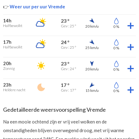
👉
Weer uur per uur Vremde
14h
23 °
Halfbewolkt
Gev : 25 °
20 km/u
0 %
17h
24 °
Halfbewolkt
Gev : 25 °
25 km/u
0 %
20h
23 °
Zonnig
Gev : 24 °
20 km/u
0 %
23h
17 °
Heldere nacht
Gev : 17 °
15 km/u
0 %
Gedetailleerde weersvoorspelling Vremde
Na een mooie ochtend zijn er vrij veel wolken en de
omstandigheden blijven overwegend droog, met vrij warme