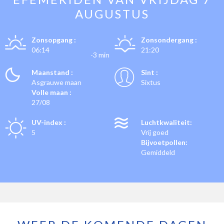
AUGUSTUS
Zonsopgang :
Zonsondergang :
06:14
21:20
-3 min
Maanstand :
Sint :
Asgrauwe maan
Sixtus
Volle maan :
27/08
UV-index :
Luchtkwaliteit:
5
Vrij goed
Bijvoetpollen:
Gemiddeld