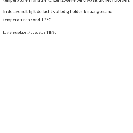
temperaturen rond 24°C. Een zwakke wind waait uit het noorden.
In de avond blijft de lucht volledig helder, bij aangename
temperaturen rond 17°C.
Laatste update :
7 augustus 11h30