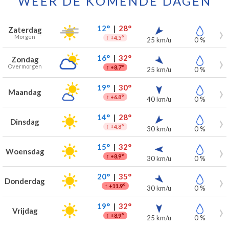
WEER DE KOMENDE DAGEN
Weersverwachting voor Vremde voor de komende 7 dagen
Dag
Weer
Temperaturen
Wind
Neerslag
12°
|
28°
Zaterdag
Morgen
↑
+4.5°
25 km/u
0 %
16°
|
32°
Zondag
Overmorgen
↑
+8.7°
25 km/u
0 %
19°
|
30°
Maandag
↑
+6.8°
40 km/u
0 %
14°
|
28°
Dinsdag
↑
+4.8°
30 km/u
0 %
15°
|
32°
Woensdag
↑
+8.9°
30 km/u
0 %
20°
|
35°
Donderdag
↑
+11.9°
30 km/u
0 %
19°
|
32°
Vrijdag
↑
+8.9°
25 km/u
0 %