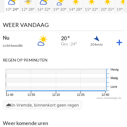
10°
24°
12°
28°
16°
32°
19°
30°
14°
28°
15°
32°
20°
35°
19°
3
WEER VANDAAG
Nu
20 °
Gev : 24°
20 km/u
Licht bewolkt
REGEN OP 90 MINUTEN
Hevig
Matig
Licht
11:40
11:55
12:10
12:25
12:40
www.meteobelgie.be
🌧️
In Vremde, binnenkort geen regen
Weer komende uren