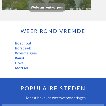
Webcam : Antwerpen
WEER ROND VREMDE
Boechout
Borsbeek
Wommelgem
Ranst
Hove
Mortsel
POPULAIRE STEDEN
Meest bekeken weersverwachtingen