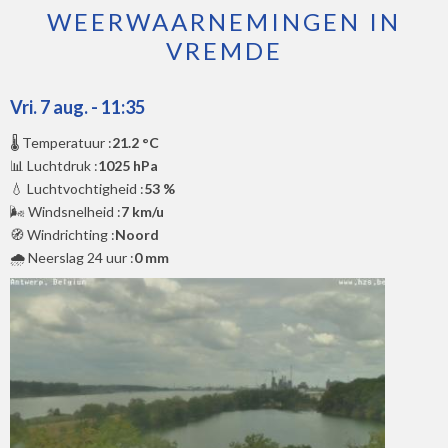
WEERWAARNEMINGEN IN
VREMDE
Vri. 7 aug. - 11:35
🌡️ Temperatuur :
21.2 °C
📊 Luchtdruk :
1025 hPa
💧 Luchtvochtigheid :
53 %
🌬️ Windsnelheid :
7 km/u
🧭 Windrichting :
Noord
🌧️ Neerslag 24 uur :
0 mm