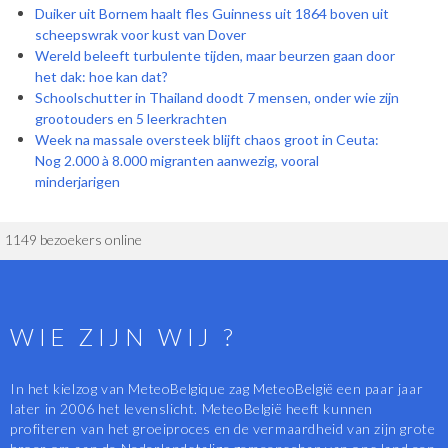
Duiker uit Bornem haalt fles Guinness uit 1864 boven uit
scheepswrak voor kust van Dover
Wereld beleeft turbulente tijden, maar beurzen gaan door
het dak: hoe kan dat?
Schoolschutter in Thailand doodt 7 mensen, onder wie zijn
grootouders en 5 leerkrachten
Week na massale oversteek blijft chaos groot in Ceuta:
Nog 2.000 à 8.000 migranten aanwezig, vooral
minderjarigen
1149 bezoekers online
WIE ZIJN WIJ ?
In het kielzog van MeteoBelgique zag MeteoBelgië een paar jaar
later in 2006 het levenslicht. MeteoBelgië heeft kunnen
profiteren van het groeiproces en de vermaardheid van zijn grote