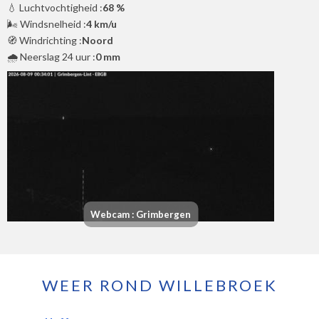
💧 Luchtvochtigheid :
68 %
🌬️ Windsnelheid :
4 km/u
🧭 Windrichting :
Noord
🌧️ Neerslag 24 uur :
0 mm
Webcam : Grimbergen
WEER ROND WILLEBROEK