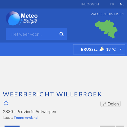
INLOGGEN
FR
NL
WAARSCHUWINGEN
BRUSSEL
18
°C
TO
WEERBERICHT WILLEBROEK
🔗 Delen
2830 -
Provincie Antwerpen
Naast :
Tomorrowland