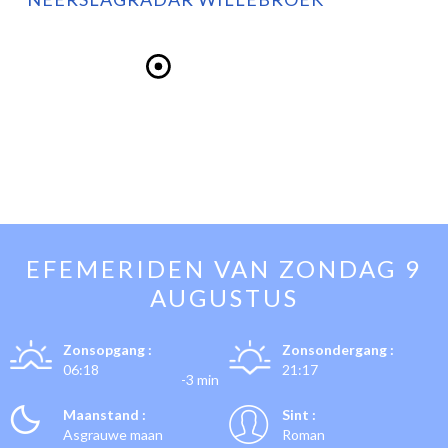
EFEMERIDEN VAN
ZONDAG 9
AUGUSTUS
Zonsopgang :
Zonsondergang :
06:18
21:17
-3 min
Maanstand :
Sint :
Asgrauwe maan
Roman