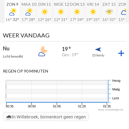
ZON 9
MAA 10
DIN 11
WOE 12
DON 13
VRI 14
ZAT 15
ZON 
16°
32°
17°
28°
12°
26°
12°
31°
17°
34°
19°
35°
16°
31°
15°
2
WEER VANDAAG
Nu
19 °
Gev : 19°
15 km/u
Licht bewolkt
REGEN OP 90 MINUTEN
Hevig
Matig
Licht
00:35
00:50
01:05
01:20
01:35
www.meteobelgie.be
🌧️
In Willebroek, binnenkort geen regen