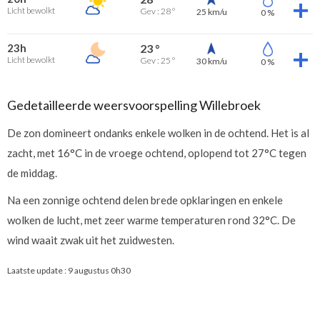
Licht bewolkt
Gev : 28 °
25 km/u
0 %
23h
23 °
Licht bewolkt
Gev : 25 °
30 km/u
0 %
Gedetailleerde weersvoorspelling Willebroek
De zon domineert ondanks enkele wolken in de ochtend. Het is al
zacht, met 16°C in de vroege ochtend, oplopend tot 27°C tegen
de middag.
Na een zonnige ochtend delen brede opklaringen en enkele
wolken de lucht, met zeer warme temperaturen rond 32°C. De
wind waait zwak uit het zuidwesten.
Laatste update :
9 augustus 0h30