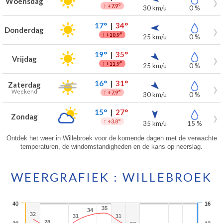
Woensdag
↑
+7.9°
30 km/u
0 %
17°
|
34°
Donderdag
↑
+10.9°
25 km/u
0 %
19°
|
35°
Vrijdag
↑
+11.9°
25 km/u
0 %
16°
|
31°
Zaterdag
Weekend
↑
+7.9°
30 km/u
0 %
15°
|
27°
Zondag
↑
+3.8°
35 km/u
15 %
Ontdek het weer in Willebroek voor de komende dagen met de verwachte
temperaturen, de windomstandigheden en de kans op neerslag.
WEERGRAFIEK : WILLEBROEK
40
16
35
35
34
34
32
32
31
31
31
31
28
28