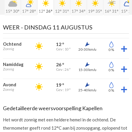
15°
30°
17°
28°
12°
26°
12°
31°
17°
34°
19°
35°
16°
31°
15°
2
WEER -
DINSDAG 11 AUGUSTUS
Ochtend
12 °
Zonnig
Gev : 10 °
20-30 km/u
0 %
Namiddag
26 °
Zonnig
Gev : 26 °
15-30 km/u
0 %
Avond
19 °
Zonnig
Gev : 19 °
25-40 km/u
0 %
Gedetailleerde weersvoorspelling Kapellen
Het wordt zonnig met een heldere hemel in de ochtend. De
thermometer geeft rond 12°C aan bij zonsopgang, oplopend tot