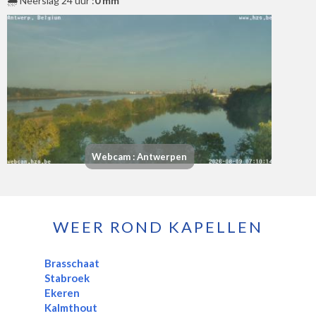
🌧️ Neerslag 24 uur :
0 mm
Webcam : Antwerpen
WEER ROND KAPELLEN
Brasschaat
Stabroek
Ekeren
Kalmthout