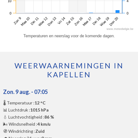
10
4
0
0
Zon 9
Woe 12
Zat 15
Din 18
Din 11
Vri 14
Maa 17
Don 20
Maa 10
Don 13
Zon 16
Woe 19
www.meteobelgie.be
Temperaturen en neerslag voor de komende dagen.
WEERWAARNEMINGEN IN
KAPELLEN
Zon. 9 aug. - 07:05
🌡️ Temperatuur :
12 °C
📊 Luchtdruk :
1015 hPa
💧 Luchtvochtigheid :
86 %
🌬️ Windsnelheid :
4 km/u
🧭 Windrichting :
Zuid